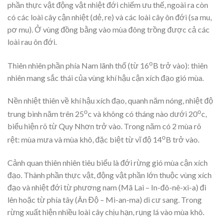
phần thực vật động vật nhiệt đới chiếm ưu thế, ngoài ra còn
có các loài cây cận nhiệt (dẻ, re) và các loài cây ôn đới (sa mu,
pơ mu). Ở vùng đồng bằng vào mùa đông trồng được cả các
loài rau ôn đới.
o
Thiên nhiên phần phía Nam lãnh thổ (từ 16
B trở vào): thiên
nhiên mang sắc thái của vùng khí hậu cận xích đạo gió mùa.
Nền nhiệt thiên về khí hậu xích đạo, quanh năm nóng, nhiệt độ
o
o
trung bình năm trên 25
c và không có tháng nào dưới 20
c,
biểu hiện rõ từ Quy Nhơn trở vào. Trong năm có 2 mùa rõ
o
rệt: mùa mưa và mùa khô, đặc biệt từ vĩ độ 14
B trở vào.
Cảnh quan thiên nhiên tiêu biểu là đới rừng gió mùa cận xích
đạo. Thành phần thực vật, động vật phần lớn thuộc vùng xích
đạo và nhiệt đới từ phương nam (Mã Lai – In-đô-nê-xi-a) đi
lên hoặc từ phía tây (Ân Độ – Mi-an-ma) di cư sang. Trong
rừng xuất hiện nhiều loài cây chịu hạn, rụng lá vào mùa khô.