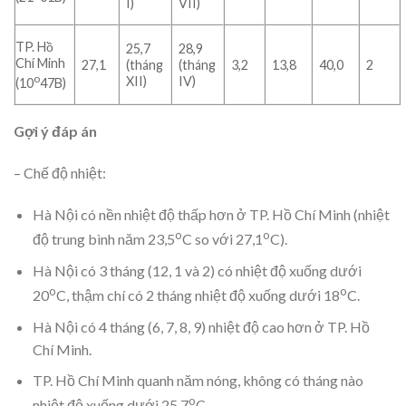
I)
VII)
TP. Hồ
25,7
28,9
Chí Minh
27,1
(tháng
(tháng
3,2
13,8
40,0
2
o
XII)
IV)
(10
47B)
Gợi ý đáp án
– Chế độ nhiệt:
Hà Nội có nền nhiệt độ thấp hơn ở TP. Hồ Chí Minh (nhiệt
o
o
độ trung bình năm 23,5
C so với 27,1
C).
Hà Nội có 3 tháng (12, 1 và 2) có nhiệt độ xuống dưới
o
o
20
C, thậm chí có 2 tháng nhiệt độ xuống dưới 18
C.
Hà Nội có 4 tháng (6, 7, 8, 9) nhiệt độ cao hơn ở TP. Hồ
Chí Minh.
TP. Hồ Chí Minh quanh năm nóng, không có tháng nào
o
nhiệt độ xuống dưới 25,7
C.