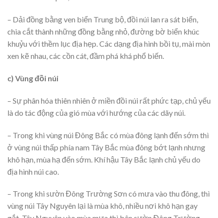
– Dải đồng bằng ven biển Trung bộ, đồi núi lan ra sát biển,
chia cắt thành những đồng bằng nhỏ, đường bờ biển khúc
khuỷu với thềm lục địa hẹp. Các dạng địa hình bồi tụ, mài mòn
xen kẽ nhau, các cồn cát, đầm phá khá phổ biến.
c) Vùng đồi núi
– Sự phân hóa thiên nhiên ở miền đồi núi rất phức tạp, chủ yếu
là do tác động của gió mùa với hướng của các dãy núi.
– Trong khi vùng núi Đông Bắc có mùa đông lạnh đến sớm thì
ở vùng núi thấp phía nam Tây Bắc mùa đông bớt lạnh nhưng
khô hạn, mùa hạ đến sớm. Khí hậu Tây Bắc lạnh chủ yếu do
địa hình núi cao.
– Trong khi sườn Đông Trường Sơn có mưa vào thu đông, thì
vùng núi Tây Nguyên lại là mùa khô, nhiều nơi khô hạn gay
gắt. Tây Nguyên vào mùa mưa thì bên sườn Đông Trường