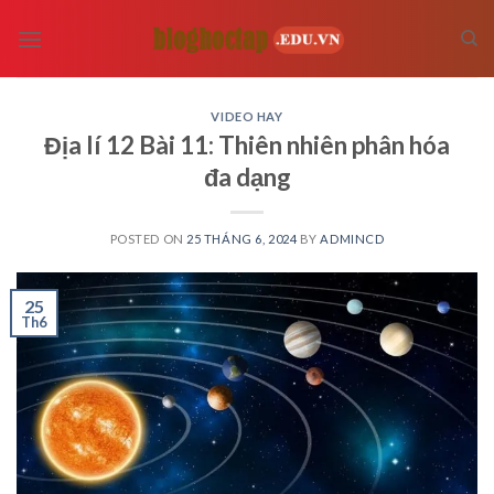
Skip
to
content
VIDEO HAY
Địa lí 12 Bài 11: Thiên nhiên phân hóa
đa dạng
POSTED ON
25 THÁNG 6, 2024
BY
ADMINCD
25
Th6