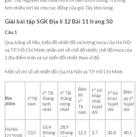
Sơn nhiều nơi lại chịu tác động của gió Tây khô nóng.
Giải bài tập SGK Địa lí 12 Bài 11 trang 50
Câu 1
Qua bảng số liệu, biểu đồ nhiệt độ và lượng mưa của Hà Nội
và TP. Hồ Chí Minh, nhận xét về chế độ nhiệt, chế độ mưa của
2 địa điểm trên và sự biến đổi nhiệt theo vĩ độ.
Một số chỉ số về nhiệt độ của Hà Nội và TP. Hồ Chí Minh
Biên
o
t
tối
o
o
o
Biên
t
TB
t
TB
t
tối
độ
thấp
o
o
Địa
t
TB
tháng
tháng
bcao
độ t
o
t
nhất
điểm
năm
lạnh
nóng
tuyệt
tuyệt
Tb
tuyệt
nhất
nhất
đối
đối
năm
đối
16,4
28,9
Hà Nội
23,5
(tháng
(tháng
12,5
2,7
42,8
40,1
o
(21
01B)