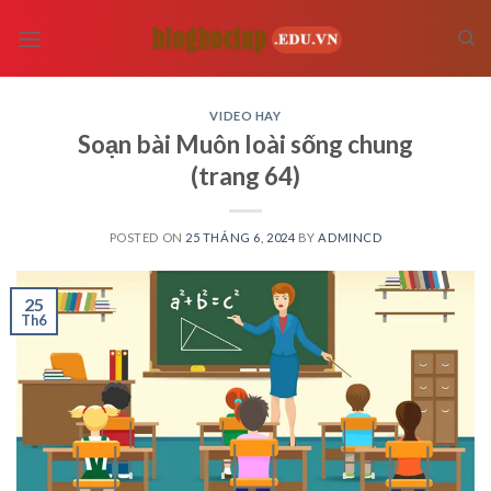
Skip
to
content
VIDEO HAY
Soạn bài Muôn loài sống chung
(trang 64)
POSTED ON
25 THÁNG 6, 2024
BY
ADMINCD
25
Th6