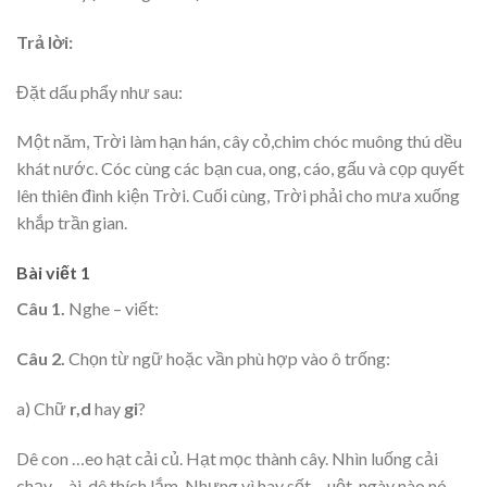
Trả lời:
Đặt dấu phẩy như sau:
Một năm, Trời làm hạn hán, cây cỏ,chim chóc muông thú dều
khát nước. Cóc cùng các bạn cua, ong, cáo, gấu và cọp quyết
lên thiên đình kiện Trời. Cuối cùng, Trời phải cho mưa xuống
khắp trần gian.
Bài viết 1
Câu 1.
Nghe – viết:
Câu 2.
Chọn từ ngữ hoặc vần phù hợp vào ô trống:
a) Chữ
r,d
hay
gi
?
Dê con …eo hạt cải củ. Hạt mọc thành cây. Nhìn luống cải
chạy …ài, dê thích lắm. Nhưng vì hay sốt …uột, ngày nào nó