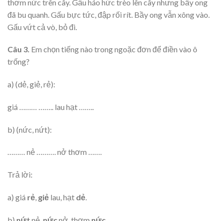
thơm nức trên cây. Gấu háo hức trèo lên cây nhưng bầy ong
đã bu quanh. Gấu bực tức, đập rối rít. Bầy ong vẫn xông vào.
Gấu vứt cả vò, bỏ đi.
Câu 3.
Em chọn tiếng nào trong ngoặc đơn để điền vào ô
trống?
a) (dẻ, giẻ, rẻ):
giá ……… …….. lau hạt ……..
b) (nức, nứt):
……… nẻ ………. nở thơm …….
Trả lời:
a) giá
rẻ
,
giẻ
lau, hạt
dẻ
.
b)
nứt
nẻ,
nức
nở, thơm
nức
.