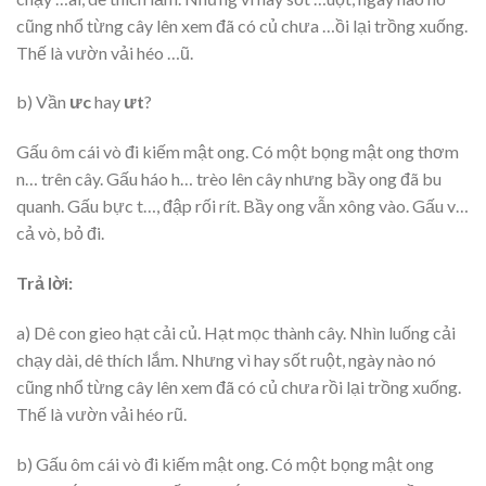
cũng nhổ từng cây lên xem đã có củ chưa …ồi lại trồng xuống.
Thế là vườn vải héo …ũ.
b) Vần
ưc
hay
ưt
?
Gấu ôm cái vò đi kiếm mật ong. Có một bọng mật ong thơm
n… trên cây. Gấu háo h… trèo lên cây nhưng bầy ong đã bu
quanh. Gấu bực t…, đập rối rít. Bầy ong vẫn xông vào. Gấu v…
cả vò, bỏ đi.
Trả lời:
a) Dê con gieo hạt cải củ. Hạt mọc thành cây. Nhìn luống cải
chạy dài, dê thích lắm. Nhưng vì hay sốt ruột, ngày nào nó
cũng nhổ từng cây lên xem đã có củ chưa rồi lại trồng xuống.
Thế là vườn vải héo rũ.
b) Gấu ôm cái vò đi kiếm mật ong. Có một bọng mật ong