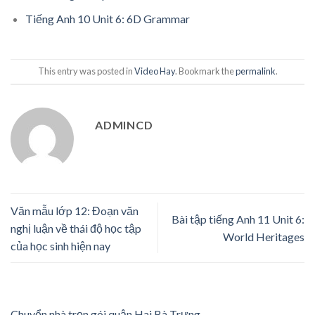
Tiếng Anh 10 Unit 6: 6D Grammar
This entry was posted in
Video Hay
. Bookmark the
permalink
.
ADMINCD
Văn mẫu lớp 12: Đoạn văn
Bài tập tiếng Anh 11 Unit 6:
nghị luận về thái độ học tập
World Heritages
của học sinh hiện nay
Chuyển nhà trọn gói quận Hai Bà Trưng