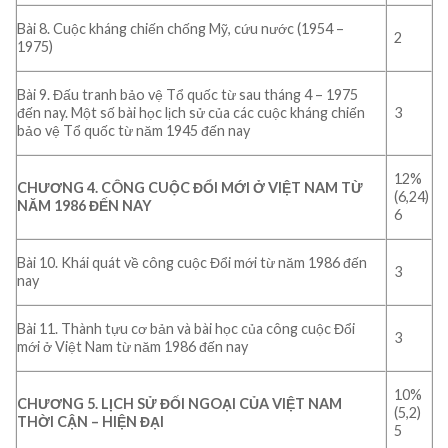
Bài 8. Cuộc kháng chiến chống Mỹ, cứu nước (1954 –
2
1975)
Bài 9. Đấu tranh bảo vệ Tổ quốc từ sau tháng 4 – 1975
đến nay. Một số bài học lịch sử của các cuộc kháng chiến
3
bảo vệ Tổ quốc từ năm 1945 đến nay
12%
CHƯƠNG 4. CÔNG CUỘC ĐỔI MỚI Ở VIỆT NAM TỪ
(6,24)
NĂM 1986 ĐẾN NAY
6
Bài 10. Khái quát về công cuộc Đổi mới từ năm 1986 đến
3
nay
Bài 11. Thành tựu cơ bản và bài học của công cuộc Đổi
3
mới ở Việt Nam từ năm 1986 đến nay
10%
CHƯƠNG 5. LỊCH SỬ ĐỐI NGOẠI CỦA VIỆT NAM
(5,2)
THỜI CẬN – HIỆN ĐẠI
5