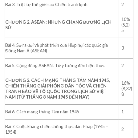
Bài 3. Trật tự thế giới sau Chiến tranh lạnh
2
10%
CHƯƠNG 2. ASEAN: NHỮNG CHẶNG ĐƯỜNG LỊCH
(5,2)
SỬ
5
Bài 4. Sự ra đời và phát triển của Hiệp hội các quốc gia
3
Đông Nam Á (ASEAN)
Bài 5. Cộng đồng ASEAN: Từ ý tưởng đến hiện thực
2
CHƯƠNG 3. CÁCH MẠNG THÁNG TÁM NĂM 1945,
16%
CHIẾN THẮNG GIẢI PHÓNG DÂN TỘC VÀ CHIẾN
(8,32)
TRANH BẢO VỆ TỔ QUỐC TRONG LỊCH SỬ VIỆT
8
NAM (TỪ THÁNG 8 NĂM 1945 ĐẾN NAY)
Bài 6. Cách mạng tháng Tám năm 1945
1
Bài 7. Cuộc kháng chiến chống thực dân Pháp (1945 –
2
1954)