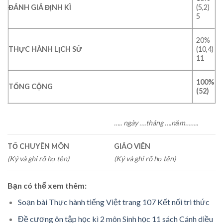
ĐÁNH GIÁ ĐỊNH KÌ
(5,2)
5
20%
THỰC HÀNH LỊCH SỬ
(10,4)
11
100%
TỔNG CỘNG
(52)
….. ngày ….tháng ….năm……..
TỔ CHUYÊN MÔN
GIÁO VIÊN
(Ký và ghi rõ họ tên)
(Ký và ghi rõ họ tên)
Bạn có thể xem thêm:
Soạn bài Thực hành tiếng Việt trang 107 Kết nối tri thức
Đề cương ôn tập học kì 2 môn Sinh học 11 sách Cánh diều