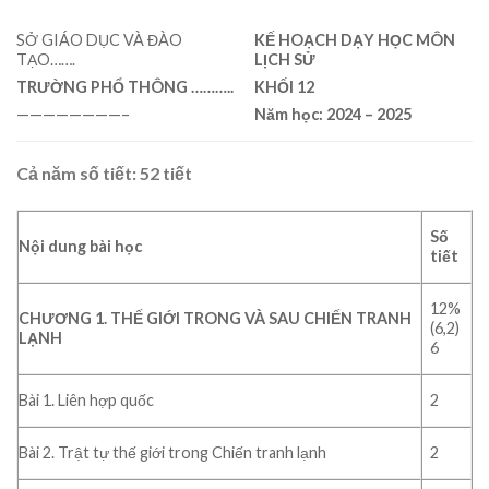
SỞ GIÁO DỤC VÀ ĐÀO
KẾ HOẠCH DẠY HỌC MÔN
TẠO…….
LỊCH SỬ
TRƯỜNG PHỔ THÔNG ………..
KHỐI 1
2
————————–
Năm học: 2024 – 2025
Cả năm số tiết: 52 tiết
Số
Nội dung bài học
tiết
12%
CHƯƠNG 1. THẾ GIỚI TRONG VÀ SAU CHIẾN TRANH
(6,2)
LẠNH
6
Bài 1. Liên hợp quốc
2
Bài 2. Trật tự thế giới trong Chiến tranh lạnh
2