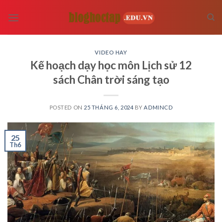
Skip
to
content
VIDEO HAY
Kế hoạch dạy học môn Lịch sử 12
sách Chân trời sáng tạo
POSTED ON
25 THÁNG 6, 2024
BY
ADMINCD
25
Th6