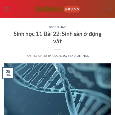
Skip
to
content
VIDEO HAY
Sinh học 11 Bài 22: Sinh sản ở động
vật
POSTED ON
25 THÁNG 6, 2024
BY
ADMINCD
25
Th6