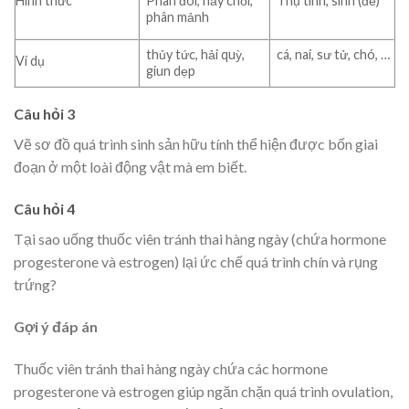
Hình thức
Phân đôi, nảy chồi,
Thụ tinh, sinh (đẻ)
phân mảnh
thủy tức, hải quỳ,
cá, nai, sư tử, chó, …
Ví dụ
giun dẹp
Câu hỏi 3
Vẽ sơ đồ quá trình sinh sản hữu tính thể hiện được bốn giai
đoạn ở một loài động vật mà em biết.
Câu hỏi 4
Tại sao uống thuốc viên tránh thai hàng ngày (chứa hormone
progesterone và estrogen) lại ức chế quá trình chín và rụng
trứng?
Gợi ý đáp án
Thuốc viên tránh thai hàng ngày chứa các hormone
progesterone và estrogen giúp ngăn chặn quá trình ovulation,