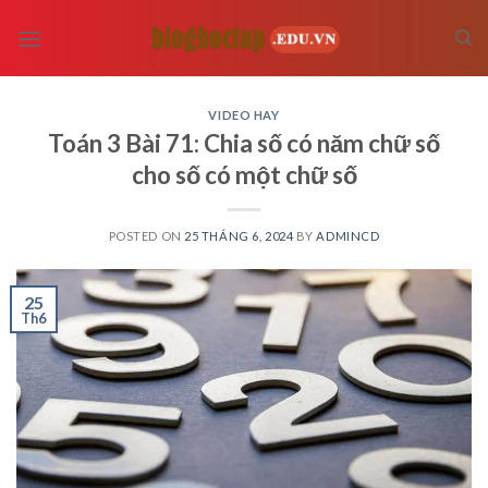
Skip
to
content
VIDEO HAY
Toán 3 Bài 71: Chia số có năm chữ số
cho số có một chữ số
POSTED ON
25 THÁNG 6, 2024
BY
ADMINCD
25
Th6