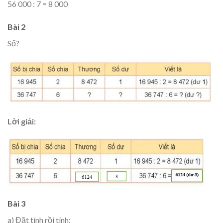
56 000 : 7 = 8 000
Bài 2
Số?
Lời giải:
Bài 3
a) Đặt tính rồi tính: