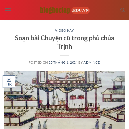
Skip
to
content
VIDEO HAY
Soạn bài Chuyện cũ trong phủ chúa
Trịnh
POSTED ON
25 THÁNG 6, 2024
BY
ADMINCD
25
Th6