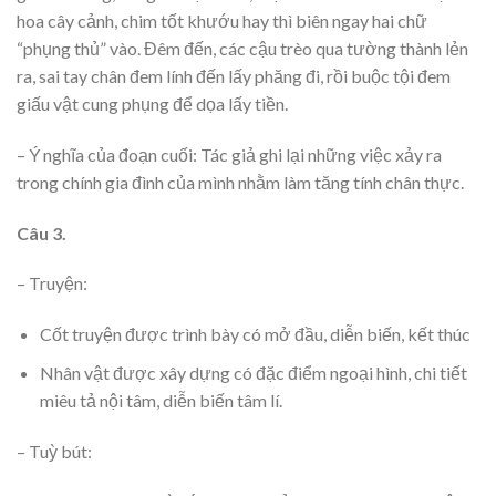
hoa cây cảnh, chim tốt khướu hay thì biên ngay hai chữ
“phụng thủ” vào. Đêm đến, các cậu trèo qua tường thành lẻn
ra, sai tay chân đem lính đến lấy phăng đi, rồi buộc tội đem
giấu vật cung phụng để dọa lấy tiền.
– Ý nghĩa của đoạn cuối: Tác giả ghi lại những việc xảy ra
trong chính gia đình của mình nhằm làm tăng tính chân thực.
Câu 3.
– Truyện:
Cốt truyện được trình bày có mở đầu, diễn biến, kết thúc
Nhân vật được xây dựng có đặc điểm ngoại hình, chi tiết
miêu tả nội tâm, diễn biến tâm lí.
– Tuỳ bút: