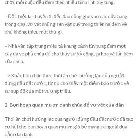
chơi, mỗi cuộc đều đem theo nhiều binh lính tùy tùng.
– Đặc biệt là, thuyền đi đến đâu cũng ghé vào các cửa hàng
trong chợ, vơ vét những sản vật quý trong thiên hạ đem về
phủ không thiếu một thứ gì.
– Nhà văn tập trung miêu tả khung cảnh tùy tung đem một
cây đa về phủ chúa để cho thấy sự kỳ công, sa hoa và tốn kém
của chúa.
=> Khắc họa chân thực thói ăn chơi hưởng lạc của người
đứng đầu đất nước, từ đó cho thấy một điềm báo trước về
sự sụp đổ của một vương triều.
2. Bọn hoạn quan mượn danh chúa để vơ vét của dân
Thói ăn chơi hưởng lạc của người đứng đầu đất nước đã tạo
cơ hội cho bọn hoạn quan mượn gió bẻ mang, ra ngoài dọa
dẫm dân lành.