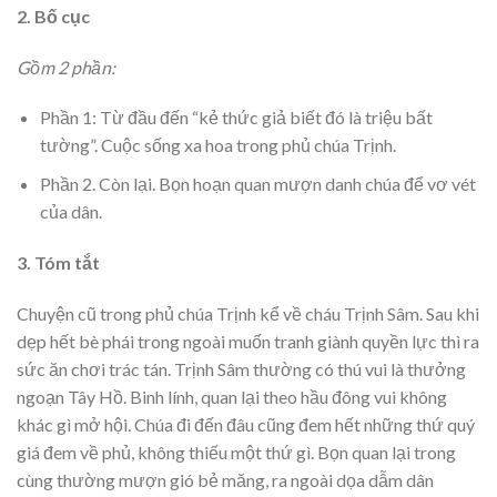
2. Bố cục
Gồm 2 phần:
Phần 1: Từ đầu đến “kẻ thức giả biết đó là triệu bất
tường”. Cuộc sống xa hoa trong phủ chúa Trịnh.
Phần 2. Còn lại. Bọn hoạn quan mượn danh chúa để vơ vét
của dân.
3. Tóm tắt
Chuyện cũ trong phủ chúa Trịnh kể về cháu Trịnh Sâm. Sau khi
dẹp hết bè phái trong ngoài muốn tranh giành quyền lực thì ra
sức ăn chơi trác tán. Trịnh Sâm thường có thú vui là thưởng
ngoạn Tây Hồ. Binh lính, quan lại theo hầu đông vui không
khác gì mở hội. Chúa đi đến đâu cũng đem hết những thứ quý
giá đem về phủ, không thiếu một thứ gì. Bọn quan lại trong
cùng thường mượn gió bẻ măng, ra ngoài dọa dẫm dân