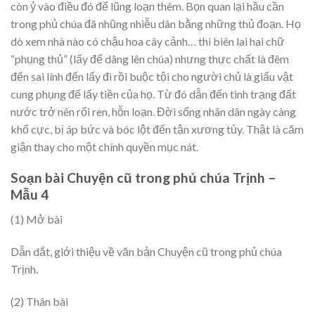
còn ỷ vào điều đó để lũng loạn thêm. Bọn quan lại hầu cần
trong phủ chúa đã nhũng nhiễu dân bằng những thủ đoạn. Họ
dò xem nhà nào có chậu hoa cây cảnh… thì biên lai hai chữ
“phụng thủ” (lấy để dâng lên chúa) nhưng thực chất là đêm
đến sai lính đến lấy đi rồi buộc tội cho người chủ là giấu vật
cung phụng để lấy tiền của họ. Từ đó dẫn đến tình trạng đất
nước trở nên rối ren, hỗn loạn. Đời sống nhân dân ngày càng
khổ cực, bị áp bức và bóc lột đến tận xương tủy. Thật là căm
giận thay cho một chính quyền mục nát.
Soạn bài Chuyện cũ trong phủ chúa Trịnh –
Mẫu 4
(1) Mở bài
Dẫn dắt, giới thiệu về văn bản Chuyện cũ trong phủ chúa
Trịnh.
(2) Thân bài