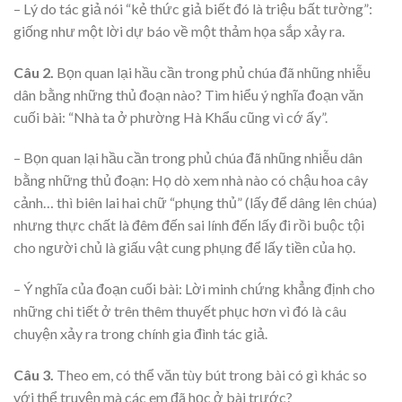
– Lý do tác giả nói “kẻ thức giả biết đó là triệu bất tường”:
giống như một lời dự báo về một thảm họa sắp xảy ra.
Câu 2.
Bọn quan lại hầu cần trong phủ chúa đã nhũng nhiễu
dân bằng những thủ đoạn nào? Tìm hiểu ý nghĩa đoạn văn
cuối bài: “Nhà ta ở phường Hà Khẩu cũng vì cớ ấy”.
– Bọn quan lại hầu cần trong phủ chúa đã nhũng nhiễu dân
bằng những thủ đoạn: Họ dò xem nhà nào có chậu hoa cây
cảnh… thì biên lai hai chữ “phụng thủ” (lấy để dâng lên chúa)
nhưng thực chất là đêm đến sai lính đến lấy đi rồi buộc tội
cho người chủ là giấu vật cung phụng để lấy tiền của họ.
– Ý nghĩa của đoạn cuối bài: Lời minh chứng khẳng định cho
những chi tiết ở trên thêm thuyết phục hơn vì đó là câu
chuyện xảy ra trong chính gia đình tác giả.
Câu 3.
Theo em, có thể văn tùy bút trong bài có gì khác so
với thể truyện mà các em đã học ở bài trước?