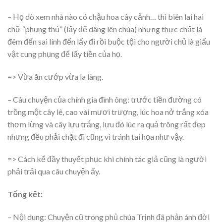
– Họ dò xem nhà nào có chậu hoa cây cảnh… thì biên lai hai
chữ “phụng thủ” (lấy để dâng lên chúa) nhưng thực chất là
đêm đến sai lính đến lấy đi rồi buộc tội cho người chủ là giấu
vật cung phụng để lấy tiền của họ.
=> Vừa ăn cướp vừa la làng.
– Câu chuyện của chính gia đình ông: trước tiền đường có
trồng một cây lê, cao vài mươi trượng, lúc hoa nở trắng xóa
thơm lừng và cây lựu trắng, lựu đó lúc ra quả trông rất đẹp
nhưng đều phải chặt đi cũng vì tránh tai họa như vậy.
=> Cách kể đầy thuyết phục khi chính tác giả cũng là người
phải trải qua câu chuyện ấy.
Tổng kết:
– Nội dung: Chuyện cũ trong phủ chúa Trịnh đã phản ánh đời