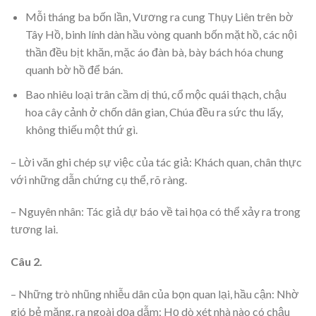
Mỗi tháng ba bốn lần, Vương ra cung Thụy Liên trên bờ
Tây Hồ, binh lính dàn hầu vòng quanh bốn mặt hồ, các nội
thần đều bịt khăn, mặc áo đàn bà, bày bách hóa chung
quanh bờ hồ để bán.
Bao nhiêu loại trân cầm dị thú, cổ mộc quái thạch, chậu
hoa cây cảnh ở chốn dân gian, Chúa đều ra sức thu lấy,
không thiếu một thứ gì.
– Lời văn ghi chép sự việc của tác giả: Khách quan, chân thực
với những dẫn chứng cụ thể, rõ ràng.
– Nguyên nhân: Tác giả dự báo về tai họa có thể xảy ra trong
tương lai.
Câu 2.
– Những trò nhũng nhiễu dân của bọn quan lại, hầu cận: Nhờ
gió bẻ măng, ra ngoài dọa dẫm; Họ dò xét nhà nào có chậu