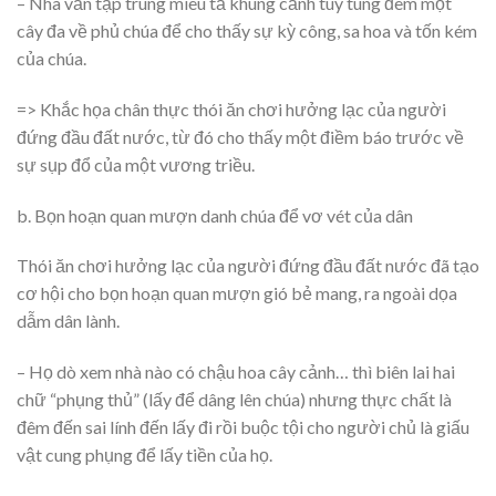
– Nhà văn tập trung miêu tả khung cảnh tùy tung đem một
cây đa về phủ chúa để cho thấy sự kỳ công, sa hoa và tốn kém
của chúa.
=> Khắc họa chân thực thói ăn chơi hưởng lạc của người
đứng đầu đất nước, từ đó cho thấy một điềm báo trước về
sự sụp đổ của một vương triều.
b. Bọn hoạn quan mượn danh chúa để vơ vét của dân
Thói ăn chơi hưởng lạc của người đứng đầu đất nước đã tạo
cơ hội cho bọn hoạn quan mượn gió bẻ mang, ra ngoài dọa
dẫm dân lành.
– Họ dò xem nhà nào có chậu hoa cây cảnh… thì biên lai hai
chữ “phụng thủ” (lấy để dâng lên chúa) nhưng thực chất là
đêm đến sai lính đến lấy đi rồi buộc tội cho người chủ là giấu
vật cung phụng để lấy tiền của họ.