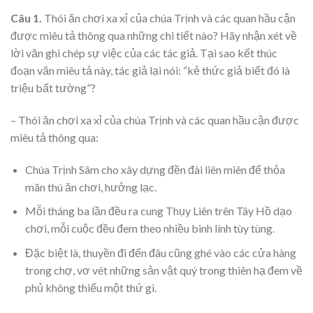
Câu 1.
Thói ăn chơi xa xỉ của chúa Trịnh và các quan hầu cận
được miêu tả thông qua những chi tiết nào? Hãy nhận xét về
lời văn ghi chép sự việc của các tác giả. Tại sao kết thúc
đoạn văn miêu tả này, tác giả lại nói: “kẻ thức giả biết đó là
triệu bất tường”?
– Thói ăn chơi xa xỉ của chúa Trịnh và các quan hầu cận được
miêu tả thông qua:
Chúa Trịnh Sâm cho xây dựng đền đài liên miên để thỏa
mãn thú ăn chơi, hưởng lạc.
Mỗi tháng ba lần đều ra cung Thụy Liên trên Tây Hồ dạo
chơi, mỗi cuộc đều đem theo nhiều binh lính tùy tùng.
Đặc biệt là, thuyền đi đến đâu cũng ghé vào các cửa hàng
trong chợ, vơ vét những sản vật quý trong thiên hạ đem về
phủ không thiếu một thứ gì.