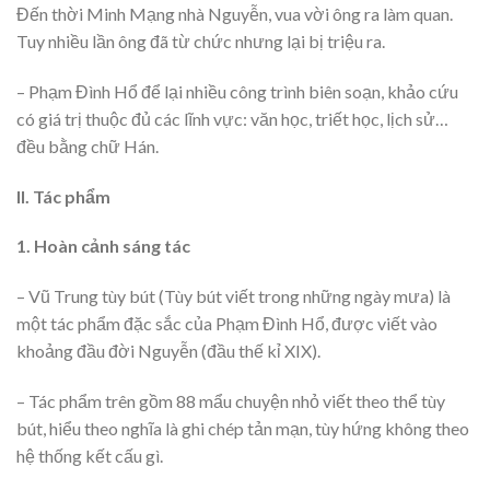
Đến thời Minh Mạng nhà Nguyễn, vua vời ông ra làm quan.
Tuy nhiều lần ông đã từ chức nhưng lại bị triệu ra.
– Phạm Đình Hổ để lại nhiều công trình biên soạn, khảo cứu
có giá trị thuộc đủ các lĩnh vực: văn học, triết học, lịch sử…
đều bằng chữ Hán.
II. Tác phẩm
1. Hoàn cảnh sáng tác
– Vũ Trung tùy bút (Tùy bút viết trong những ngày mưa) là
một tác phẩm đặc sắc của Phạm Đình Hổ, được viết vào
khoảng đầu đời Nguyễn (đầu thế kỉ XIX).
– Tác phẩm trên gồm 88 mẩu chuyện nhỏ viết theo thể tùy
bút, hiểu theo nghĩa là ghi chép tản mạn, tùy hứng không theo
hệ thống kết cấu gì.