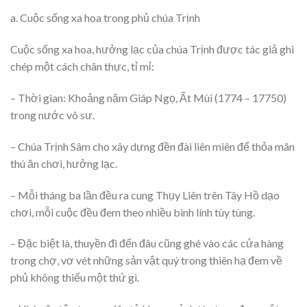
a. Cuộc sống xa hoa trong phủ chúa Trịnh
Cuộc sống xa hoa, hưởng lạc của chúa Trịnh được tác giả ghi
chép một cách chân thực, tỉ mỉ:
– Thời gian: Khoảng năm Giáp Ngọ, Ất Mùi (1774 – 17750)
trong nước vô sư.
– Chúa Trịnh Sâm cho xây dựng đền đài liên miên để thỏa mãn
thú ăn chơi, hưởng lạc.
– Mỗi tháng ba lần đều ra cung Thụy Liên trên Tây Hồ dạo
chơi, mỗi cuộc đều đem theo nhiều binh lính tùy tùng.
– Đặc biệt là, thuyền đi đến đâu cũng ghé vào các cửa hàng
trong chợ, vơ vét những sản vật quý trong thiên hạ đem về
phủ không thiếu một thứ gì.