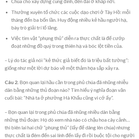
Chúa cho xây dựng cung đình, đền đài ở khắp nơi.
Thường xuyên tổ chức các cuộc dạo chơi ở Tây Hồ: mỗi
tháng đến ba bốn lần. Huy động nhiều kẻ hầu người hạ,
bày trò giải trí lố lăng.
Việc tìm vật “phụng thủ” diễn ra thực chất là để cướp
đoạt những đồ quý trong thiên hạ và bóc lột tiền của.
– Lý do tác giả nói “kẻ thức giả biết đó là triệu bất tường”:
giống như một lời dự báo về một thảm họa sắp xảy ra.
Câu 2.
Bọn quan lại hầu cần trong phủ chúa đã nhũng nhiễu
dân bằng những thủ đoạn nào? Tìm hiểu ý nghĩa đoạn văn
cuối bài: “Nhà ta ở phường Hà Khẩu cũng vì cớ ấy”.
– Bọn quan lại trong phủ chúa đã nhũng nhiều dân bằng
những thủ đoạn: Họ dò xem nhà nào có chậu hoa cây cảnh…
thì biên lai hai chữ “phụng thủ” (lấy để dâng lên chúa) nhưng
thực chất là đêm đến sai lính đến lấy đi rồi buộc tội cho người