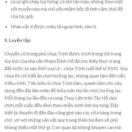
Là sự ghi chép tuỳ hứng, có khi tản mạn, không theo một
cốt truyện nào mà chủ yếu nhằm bộc lộ tình cảm, thái độ
của tác giả.
Nhân vật ít được miêu tả ngoại hình, tâm lí.
II. Luyện tập
Chuyện cũ trong phủ chúa Trịnh được trích trong Vũ trung
tùy bút của nhà văn Phạm Đình Hổ đã cho thấy thực trạng
đất nước ta vào thời vua Lê – chúa Trịnh cuối thế kỉ XVIII. Vua
chúa thì chỉ biết ăn chơi hưởng lạc, không quan tâm đến việc
triều chính. Tiêu biêu là chúa Trịnh Sâm, quanh năm cho xây
dựng đền đài liên miên để thỏa mãn thú ăn chơi, hưởng lạc.
Mỗi tháng ba lần đều ra cung Thụy Liên trên Tây Hồ dạo
chơi, mỗi cuộc đều đem theo nhiều binh lính tùy tùng. Đặc
biệt là, thuyền đi đến đâu cũng ghé vào các cửa hàng trong
chợ, vơ vét những sản vật quý trong thiên hạ đem về phủ
không thiếu một thứ gì. Còn quan lại không khuyên can mà