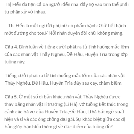
Thị Hến đã hẹn cả ba người đến nhà, đẩy họ vào tình thế phải
tự phân xử với nhau.
– Thị Hến là một người phụ nữ có phẩm hạnh: Giữ tiết hạnh
một đường cho toại/ Nỗi nhân duyên đôi chữ không màng.
Câu 4.
Bình luận về tiếng cười phát ra từ tình huống mắc lỡm
của các nhân vật Thầy Nghêu, Đề Hầu, Huyện Trìa trong lớp
tuồng này.
Tiếng cười phát ra từ tình huống mắc lỡm của các nhân vật
Thầy Nghêu, Đề Hầu, Huyện Trìa đầy sau cay, châm biếm.
Câu 5.
Ở một số dị bản khác, nhân vật Thầy Nghêu được
thay bằng nhân vật lí trưởng (Lí Hà), vở tuồng kết thúc trong
cảnh các bà vợ của Huyện Trìa, Đề Hầu, Lí hà bất ngờ xuất
hiện và sỉ vả các ông chồng dại gái. Sự khác biệt giữa các dị
bản giúp bạn hiểu thêm gì về đặc điểm của tuồng đồ?