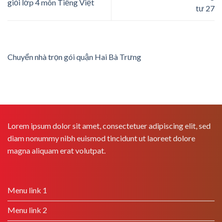
giỏi lớp 4 môn Tiếng Việt
tư 27
Chuyển nhà trọn gói quận Hai Bà Trưng
Lorem ipsum dolor sit amet, consectetuer adipiscing elit, sed
diam nonummy nibh euismod tincidunt ut laoreet dolore
magna aliquam erat volutpat.
Menu link 1
Menu link 2