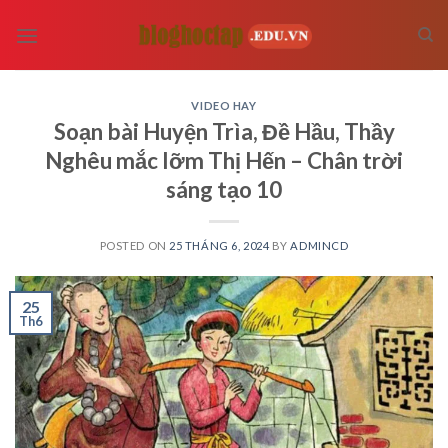
Skip
to
content
VIDEO HAY
Soạn bài Huyện Trìa, Đề Hầu, Thầy
Nghêu mắc lỡm Thị Hến – Chân trời
sáng tạo 10
POSTED ON
25 THÁNG 6, 2024
BY
ADMINCD
25
Th6