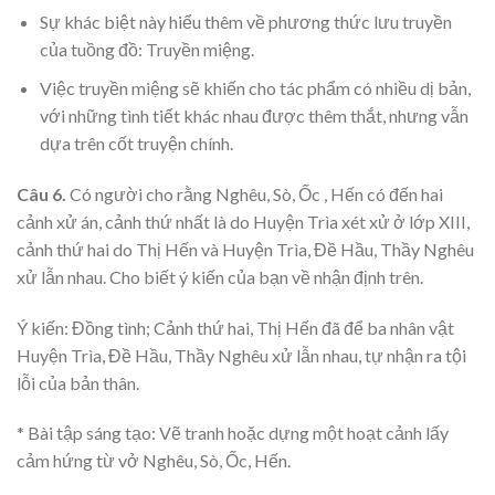
Sự khác biệt này hiểu thêm về phương thức lưu truyền
của tuồng đồ: Truyền miệng.
Việc truyền miệng sẽ khiến cho tác phẩm có nhiều dị bản,
với những tình tiết khác nhau được thêm thắt, nhưng vẫn
dựa trên cốt truyện chính.
Câu 6.
Có người cho rằng Nghêu, Sò, Ốc , Hến có đến hai
cảnh xử án, cảnh thứ nhất là do Huyện Trìa xét xử ở lớp XIII,
cảnh thứ hai do Thị Hến và Huyện Trìa, Đề Hầu, Thầy Nghêu
xử lẫn nhau. Cho biết ý kiến của bạn về nhận định trên.
Ý kiến: Đồng tình; Cảnh thứ hai, Thị Hến đã để ba nhân vật
Huyện Trìa, Đề Hầu, Thầy Nghêu xử lẫn nhau, tự nhận ra tội
lỗi của bản thân.
* Bài tập sáng tạo: Vẽ tranh hoặc dựng một hoạt cảnh lấy
cảm hứng từ vở Nghêu, Sò, Ốc, Hến.