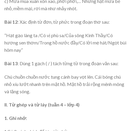
c) Mưa mùa xuân xôn xao, phơi phới,… Những hạt mưa bé
nhỏ, mềm mại, rơi mà như nhảy nhót.
Bài 12
: Xác định từ đơn, từ phức trong đoạn thơ sau:
“Hạt gạo làng ta /Có vị phù sa/Của sông Kinh Thầy/Có
hương sen thơm/Trong hồ nước đầy/Có lời mẹ hát/Ngọt bùi
hôm nay”
Bài 13
: Dùng 1 gạch ( / ) tách từng từ trong đoạn văn sau:
Chú chuồn chuồn nước tung cánh bay vọt lên. Cái bóng chú
nhỏ xíu lướt nhanh trên mặt hồ. Mặt hồ trải rộng mênh mông
và lặng sóng.
II. Từ ghép và từ láy (tuần 4 – lớp 4)
1. Ghi nhớ: