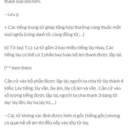
thành loại nhỏ hơn.
– Lưu ý:
+ Các tiếng trong từ ghép tổng hợp thường cùng thuộc một
loại nghĩa (cùng danh từ, cùng động từ,…)
b) Từ láy( T.L): Là từ gồm 2 hay nhiều tiếng láy nhau. Các
tiếng láy có thể có 1 phần hay toàn bộ âm thanh được lặp lại.
(* * Xem thêm:
Căn cứ vào bộ phận được lặp lại, người ta chia từ láy thành 4
kiểu: Láy tiếng, láy vần, láy âm, láy cả âm và vần . Căn cứ vào
số lượng tiếng được lặp lại, người ta chia thành 3 dạng từ
láy: láy đôi, láy ba,láy tư,…)
– Các từ không xác định được hình vị gốc (tiếng gốc) nhưng
có quan hệ về âm thì đều xếp vào lớp từ láy.