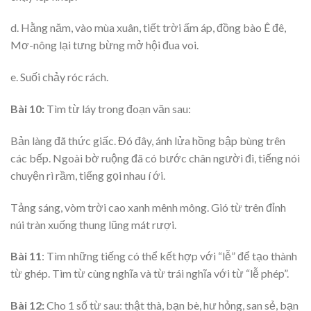
d. Hằng năm, vào mùa xuân, tiết trời ấm áp, đồng bào Ê đê,
Mơ-nông lại tưng bừng mở hội đua voi.
e. Suối chảy róc rách.
Bài 10:
Tìm từ láy trong đoạn văn sau:
Bản làng đã thức giấc. Đó đây, ánh lửa hồng bập bùng trên
các bếp. Ngoài bờ ruộng đã có bước chân người đi, tiếng nói
chuyện rì rầm, tiếng gọi nhau í ới.
Tảng sáng, vòm trời cao xanh mênh mông. Gió từ trên đỉnh
núi tràn xuống thung lũng mát rượi.
Bài 11
: Tìm những tiếng có thể kết hợp với “lễ” để tạo thành
từ ghép. Tìm từ cùng nghĩa và từ trái nghĩa với từ “lễ phép”.
Bài 12:
Cho 1 số từ sau: thật thà, bạn bè, hư hỏng, san sẻ, bạn