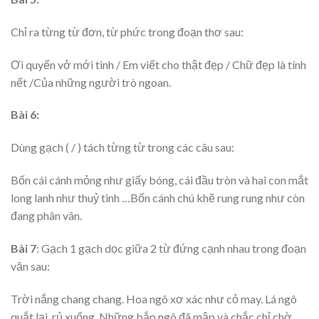
Chỉ ra từng từ đơn, từ phức trong đoạn thơ sau:
Ơi quyển vở mới tinh / Em viết cho thật đẹp / Chữ đẹp là tính
nết /Của những người trò ngoan.
Bài 6:
Dùng gạch ( / ) tách từng từ trong các câu sau:
Bốn cái cánh mỏng như giấy bóng, cái đầu tròn và hai con mắt
long lanh như thuỷ tinh …Bốn cánh chú khẽ rung rung như còn
đang phân vân.
Bài 7
: Gạch 1 gạch dọc giữa 2 từ đứng cạnh nhau trong đoạn
văn sau:
Trời nắng chang chang. Hoa ngô xơ xác như cỏ may. Lá ngô
quắt lại, rủ xuống. Những bắp ngô đã mập và chắc chỉ chờ