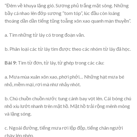
“Đêm về khuya lặng gió. Sương phủ trắng mặt sông. Những
bầy cá nhao lên đớp sương “tom tóp”, lúc đầu còn loáng
thoáng dần dần tiếng tũng toẵng xôn xao quanh mạn thuyền”.
a. Tìm những từ láy có trong đoạn văn.
b. Phân loại các từ láy tìm được theo các nhóm từ láy đã học.
Bài 9:
Tìm từ đơn, từ láy, từ ghép trong các câu:
a. Mưa mùa xuân xôn xao, phơi phới… Những hạt mưa bé
nhỏ, mềm mại, rơi mà như nhảy nhót.
b. Chú chuồn chuồn nước tung cánh bay vọt lên. Cái bóng chú
nhỏ xíu lướt nhanh trên mặt hồ. Mặt hồ trải rộng mênh mông
và lặng sóng.
c. Ngoài đường, tiếng mưa rơi lộp độp, tiếng chân người
chạy lép nhép.