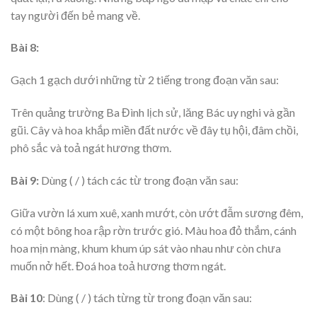
tay người đến bẻ mang về.
Bài 8:
Gạch 1 gạch dưới những từ 2 tiếng trong đoạn văn sau:
Trên quảng trường Ba Đình lịch sử, lăng Bác uy nghi và gần
gũi. Cây và hoa khắp miền đất nước về đây tụ hội, đâm chồi,
phô sắc và toả ngát hương thơm.
Bài 9:
Dùng ( / ) tách các từ trong đoạn văn sau:
Giữa vườn lá xum xuê, xanh mướt, còn ướt đẫm sương đêm,
có một bông hoa rập rờn trước gió. Màu hoa đỏ thắm, cánh
hoa mịn màng, khum khum úp sát vào nhau như còn chưa
muốn nở hết. Đoá hoa toả hương thơm ngát.
Bài 10
: Dùng ( / ) tách từng từ trong đoạn văn sau: