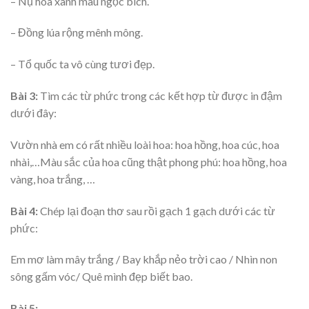
– Nụ hoa xanh màu ngọc bích.
– Đồng lúa rộng mênh mông.
– Tổ quốc ta vô cùng tươi đẹp.
Bài 3:
Tìm các từ phức trong các kết hợp từ được in đậm
dưới đây:
Vườn nhà em có rất nhiều loài hoa: hoa hồng, hoa cúc, hoa
nhài,…Màu sắc của hoa cũng thật phong phú: hoa hồng, hoa
vàng, hoa trắng, …
Bài 4:
Chép lại đoạn thơ sau rồi gạch 1 gạch dưới các từ
phức:
Em mơ làm mây trắng / Bay khắp nẻo trời cao / Nhìn non
sông gấm vóc/ Quê mình đẹp biết bao.
Bài 5: