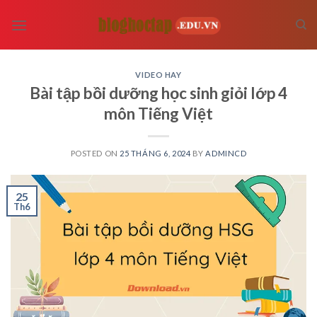
Skip
to
content
VIDEO HAY
Bài tập bồi dưỡng học sinh giỏi lớp 4
môn Tiếng Việt
POSTED ON
25 THÁNG 6, 2024
BY
ADMINCD
25
Th6