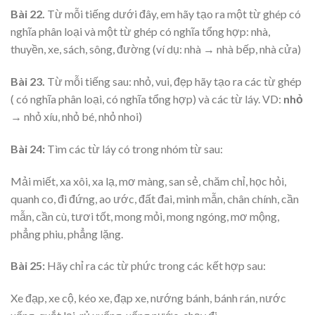
Bài 22.
Từ mỗi tiếng dưới đây, em hãy tạo ra một từ ghép có
nghĩa phân loại và một từ ghép có nghĩa tổng hợp: nhà,
thuyền, xe, sách, sông, đường (ví dụ: nhà → nhà bếp, nhà cửa)
Bài 23.
Từ mỗi tiếng sau: nhỏ, vui, đẹp hãy tạo ra các từ ghép
( có nghĩa phân loại, có nghĩa tổng hợp) và các từ láy. VD:
nhỏ
→ nhỏ xíu, nhỏ bé, nhỏ nhoi)
Bài 24:
Tìm các từ láy có trong nhóm từ sau:
Mải miết, xa xôi, xa lạ, mơ màng, san sẻ, chăm chỉ, học hỏi,
quanh co, đi đứng, ao ước, đất đai, minh mẫn, chân chính, cần
mẫn, cần cù, tươi tốt, mong mỏi, mong ngóng, mơ mộng,
phẳng phiu, phẳng lặng.
Bài 25:
Hãy chỉ ra các từ phức trong các kết hợp sau:
Xe đạp, xe cộ, kéo xe, đạp xe, nướng bánh, bánh rán, nước