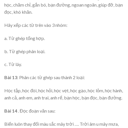
học, chăm chỉ, gắn bó, bạn đường, ngoan ngoãn, giúp đỡ, bạn
đọc, khó khăn.
Hãy xếp các từ trên vào 3 nhóm:
a. Từ ghép tổng hợp.
b. Từ ghép phân loại.
c. Từ láy.
Bài 13
: Phân các từ ghép sau thành 2 loại:
Học tập, học đòi, học hỏi, học vẹt, học gạo, học lỏm, học hành,
anh cả, anh em, anh trai, anh rể, bạn học, bạn đọc, bạn đường.
Bài 14
. Đọc đoạn văn sau:
Biển luôn thay đổi màu sắc mây trời …. Trời âm u mây mưa,