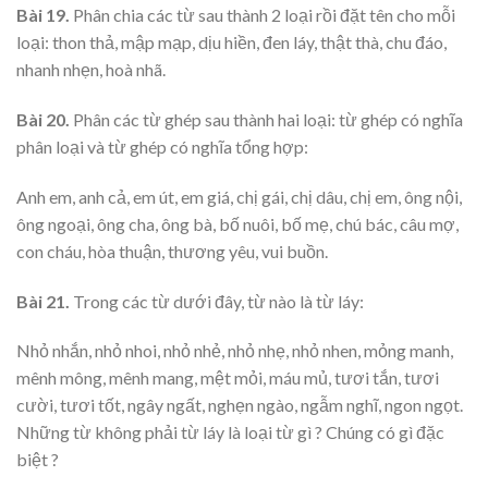
Bài 19.
Phân chia các từ sau thành 2 loại rồi đặt tên cho mỗi
loại: thon thả, mập mạp, dịu hiền, đen láy, thật thà, chu đáo,
nhanh nhẹn, hoà nhã.
Bài 20.
Phân các từ ghép sau thành hai loại: từ ghép có nghĩa
phân loại và từ ghép có nghĩa tổng hợp:
Anh em, anh cả, em út, em giá, chị gái, chị dâu, chị em, ông nội,
ông ngoại, ông cha, ông bà, bố nuôi, bố mẹ, chú bác, câu mợ,
con cháu, hòa thuận, thương yêu, vui buồn.
Bài 21.
Trong các từ dưới đây, từ nào là từ láy:
Nhỏ nhắn, nhỏ nhoi, nhỏ nhẻ, nhỏ nhẹ, nhỏ nhen, mỏng manh,
mênh mông, mênh mang, mệt mỏi, máu mủ, tươi tắn, tươi
cười, tươi tốt, ngây ngất, nghẹn ngào, ngẫm nghĩ, ngon ngọt.
Những từ không phải từ láy là loại từ gì ? Chúng có gì đặc
biệt ?