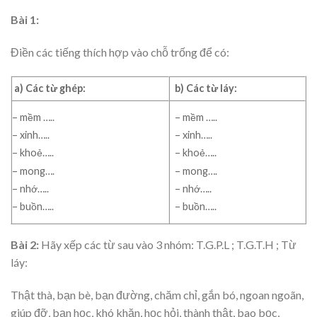
Bài 1:
Điền các tiếng thích hợp vào chỗ trống để có:
a) Các từ ghép:
b) Các từ láy:
– mềm …..
– mềm …..
– xinh…..
– xinh…..
– khoẻ…..
– khoẻ…..
– mong….
– mong….
– nhớ…..
– nhớ…..
– buồn…..
– buồn…..
Bài 2:
Hãy xếp các từ sau vào 3 nhóm: T.G.P.L ; T.G.T.H ; Từ
láy:
Thật thà, bạn bè, bạn đường, chăm chỉ, gắn bó, ngoan ngoãn,
giúp đỡ, bạn học, khó khăn, học hỏi, thành thật, bao bọc,