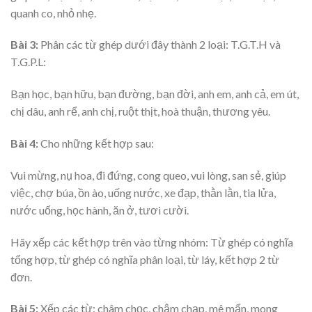
quanh co, nhỏ nhẹ.
Bài 3:
Phân các từ ghép dưới đây thành 2 loại: T.G.T.H và
T.G.P.L:
Bạn học, bạn hữu, bạn đường, bạn đời, anh em, anh cả, em út,
chị dâu, anh rể, anh chị, ruột thịt, hoà thuận, thương yêu.
Bài 4:
Cho những kết hợp sau:
Vui mừng, nụ hoa, đi đứng, cong queo, vui lòng, san sẻ, giúp
việc, chợ búa, ồn ào, uống nước, xe đạp, thằn lằn, tia lửa,
nước uống, học hành, ăn ở, tươi cười.
Hãy xếp các kết hợp trên vào từng nhóm: Từ ghép có nghĩa
tổng hợp, từ ghép có nghĩa phân loại, từ láy, kết hợp 2 từ
đơn.
Bài 5:
Xếp các từ: châm chọc, chậm chạp, mê mẩn, mong