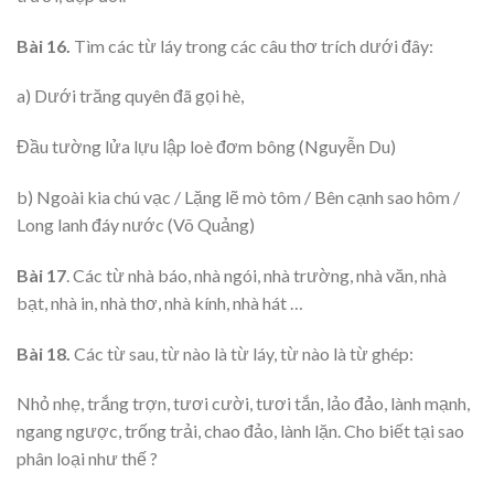
Bài 16.
Tìm các từ láy trong các câu thơ trích dưới đây:
a) Dưới trăng quyên đã gọi hè,
Đầu tường lửa lựu lập loè đơm bông (Nguyễn Du)
b) Ngoài kia chú vạc / Lặng lẽ mò tôm / Bên cạnh sao hôm /
Long lanh đáy nước (Võ Quảng)
Bài 17
. Các từ nhà báo, nhà ngói, nhà trường, nhà văn, nhà
bạt, nhà in, nhà thơ, nhà kính, nhà hát …
Bài 18.
Các từ sau, từ nào là từ láy, từ nào là từ ghép:
Nhỏ nhẹ, trắng trợn, tươi cười, tươi tắn, lảo đảo, lành mạnh,
ngang ngược, trống trải, chao đảo, lành lặn. Cho biết tại sao
phân loại như thế ?