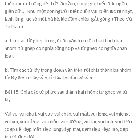
biển xám xịt nặng nề. Trời ầm ầm, dông gió, biển đục ngầu,
giận dữ … Như một con người biết buồn vui, biển lúc tẻ nhạt,
lạnh lùng, lúc sôi nổi, hả hê, lúc đăm chiêu, gắt gỏng. (Theo Vũ
Tú Nam)
a. Tìm các từ ghép trong đoạn văn trên rồi chia thành hai
nhóm: từ ghép có nghĩa tổng hợp và từ ghép có nghĩa phân
loại.
b. Tìm các từ láy trong đoạn văn trên, rồi chia thành ba nhóm:
từ láy âm, từ láy vần, từ láy âm đầu và vần.
Bài 15
. Chia các từ phức sau thành hai nhóm: từ ghép và từ
láy.
Vui vẻ, vui chơi, vui vầy, vui chân, vui mắt, vui lòng, vui miêng,
vui vui, vui mừng, vui nhộn, vui sướng, vui tai, vui tính, vui tươi
; đẹp đẽ, đẹp mắt, đẹp lòng, đẹp trai, đèm đẹp, đẹp lão, đẹp
trười, đẹp đôi.