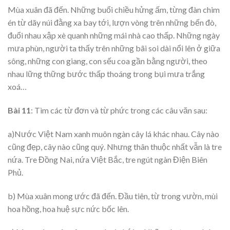
Mùa xuân đã đến. Những buổi chiều hửng ấm, từng đàn chim
én từ dãy núi đằng xa bay tới, lượn vòng trên những bến đò,
đuổi nhau xập xè quanh những mái nhà cao thấp. Những ngày
mưa phùn, người ta thấy trên những bãi soi dài nổi lên ở giữa
sông, những con giang, con sếu coa gần bằng người, theo
nhau lững thững bước thấp thoáng trong bụi mưa trắng
xoá…
Bài 11
: Tìm các từ đơn và từ phức trong các câu văn sau:
a)Nước Việt Nam xanh muôn ngàn cây lá khác nhau. Cây nào
cũng đẹp, cây nào cũng quý. Nhưng thân thuộc nhất vẫn là tre
nứa. Tre Đồng Nai, nứa Việt Bắc, tre ngút ngàn Điện Biên
Phủ.
b) Mùa xuân mong ước đã đến. Đầu tiên, từ trong vườn, mùi
hoa hồng, hoa huệ sực nức bốc lên.