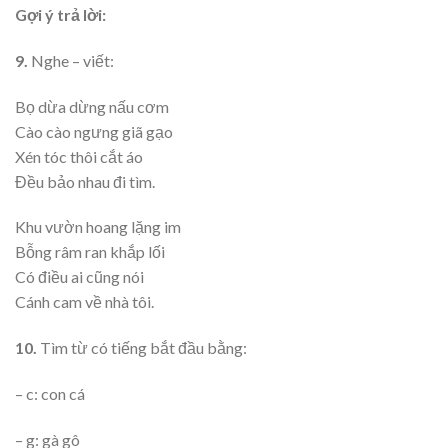
Gợi ý trả lời:
9.
Nghe – viết:
Bọ dừa dừng nấu cơm
Cào cào ngưng giã gạo
Xén tóc thôi cắt áo
Đều bảo nhau đi tìm.
Khu vườn hoang lặng im
Bỗng râm ran khắp lối
Có điều ai cũng nói
Cánh cam về nhà tôi.
10.
Tìm từ có tiếng bắt đầu bằng:
– c: con cá
– g: gà gô