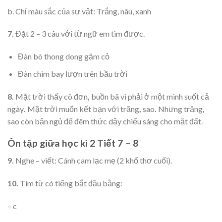
b. Chỉ màu sắc của sự vật: Trắng, nâu, xanh
7.
Đặt 2 – 3 câu với từ ngữ em tìm được.
Đàn bò thong dong gặm cỏ
Đàn chim bay lượn trên bầu trời
8.
Mặt trời thấy cô đơn
,
buồn bã vì phải ở một mình suốt cả
ngày
.
Mặt trời muốn kết bạn với trăng
,
sao
.
Nhưng trăng
,
sao còn bận ngủ để đêm thức dậy chiếu sáng cho mặt đất.
Ôn tập giữa học kì 2 Tiết 7 – 8
9.
Nghe – viết: Cánh cam lạc mẹ (2 khổ thơ cuối).
10.
Tìm từ có tiếng bắt đầu bằng:
– c