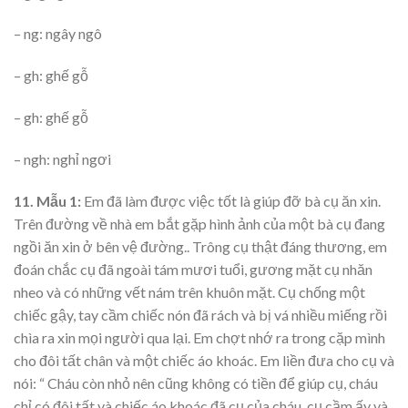
– ng: ngây ngô
– gh: ghế gỗ
– gh: ghế gỗ
– ngh: nghỉ ngơi
11. Mẫu 1:
Em đã làm được việc tốt là giúp đỡ bà cụ ăn xin.
Trên đường về nhà em bắt gặp hình ảnh của một bà cụ đang
ngồi ăn xin ở bên vệ đường.. Trông cụ thật đáng thương, em
đoán chắc cụ đã ngoài tám mươi tuổi, gương mặt cụ nhăn
nheo và có những vết nám trên khuôn mặt. Cụ chống một
chiếc gậy, tay cầm chiếc nón đã rách và bị vá nhiều miếng rồi
chìa ra xin mọi người qua lại. Em chợt nhớ ra trong cặp mình
cho đôi tất chân và một chiếc áo khoác. Em liền đưa cho cụ và
nói: “ Cháu còn nhỏ nên cũng không có tiền để giúp cụ, cháu
chỉ có đôi tất và chiếc áo khoác đã cụ của cháu, cụ cầm ấy và