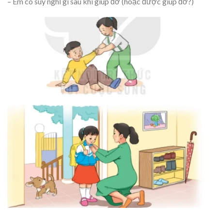
– Em có suy nghĩ gì sau khi giúp đỡ (hoặc được giúp đỡ?)