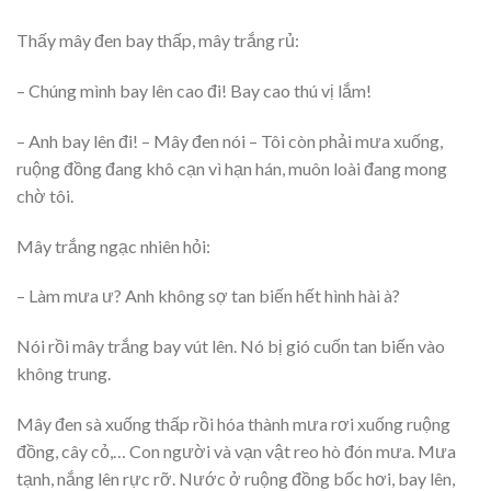
Thấy mây đen bay thấp, mây trắng rủ:
– Chúng mình bay lên cao đi! Bay cao thú vị lắm!
– Anh bay lên đi! – Mây đen nói – Tôi còn phải mưa xuống,
ruộng đồng đang khô cạn vì hạn hán, muôn loài đang mong
chờ tôi.
Mây trắng ngạc nhiên hỏi:
– Làm mưa ư? Anh không sợ tan biến hết hình hài à?
Nói rồi mây trắng bay vút lên. Nó bị gió cuốn tan biến vào
không trung.
Mây đen sà xuống thấp rồi hóa thành mưa rơi xuống ruộng
đồng, cây cỏ,… Con người và vạn vật reo hò đón mưa. Mưa
tạnh, nắng lên rực rỡ. Nước ở ruộng đồng bốc hơi, bay lên,