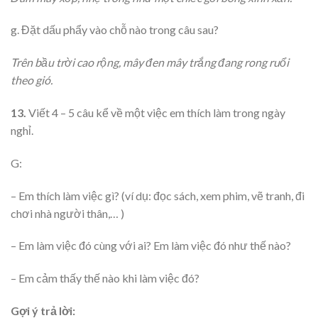
g. Đặt dấu phẩy vào chỗ nào trong câu sau?
Trên bầu trời cao rộng, mây đen mây trắng đang rong ruổi
theo gió.
13.
Viết 4 – 5 câu kể về một việc em thích làm trong ngày
nghỉ.
G:
– Em thích làm việc gì? (ví dụ: đọc sách, xem phim, vẽ tranh, đi
chơi nhà người thân,… )
– Em làm việc đó cùng với ai? Em làm việc đó như thế nào?
– Em cảm thấy thế nào khi làm việc đó?
Gợi ý trả lời: