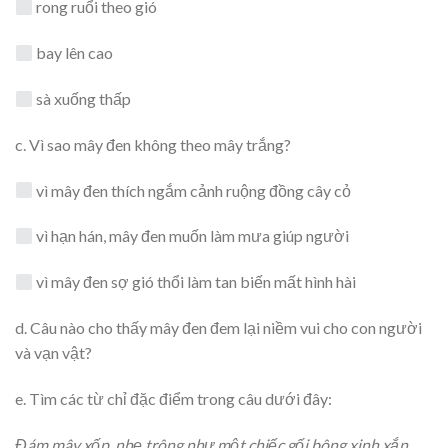
rong ruổi theo gió
bay lên cao
sà xuống thấp
c. Vì sao mây đen không theo mây trắng?
vì mây đen thích ngắm cảnh ruộng đồng cây cỏ
vì hạn hán, mây đen muốn làm mưa giúp người
vì mây đen sợ gió thổi làm tan biến mất hình hài
d. Câu nào cho thấy mây đen đem lại niềm vui cho con người
và vạn vật?
e. Tìm các từ chỉ đặc điểm trong câu dưới đây:
Đám mây xốp, nhẹ trông như một chiếc gối bông xinh xắn.