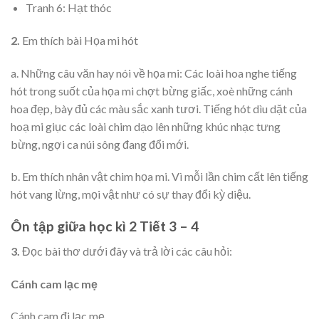
Tranh 6: Hạt thóc
2.
Em thích bài Họa mi hót
a. Những câu văn hay nói về họa mi: Các loài hoa nghe tiếng
hót trong suốt của họa mi chợt bừng giấc, xoè những cánh
hoa đẹp, bày đủ các màu sắc xanh tươi. Tiếng hót dìu dặt của
hoạ mi giục các loài chim dạo lên những khúc nhạc tưng
bừng, ngợi ca núi sông đang đổi mới.
b. Em thích nhân vật chim họa mi. Vì mỗi lần chim cất lên tiếng
hót vang lừng, mọi vật như có sự thay đổi kỳ diệu.
Ôn tập giữa học kì 2 Tiết 3 – 4
3.
Đọc bài thơ dưới đây và trả lời các câu hỏi:
Cánh cam lạc mẹ
Cánh cam đi lạc mẹ