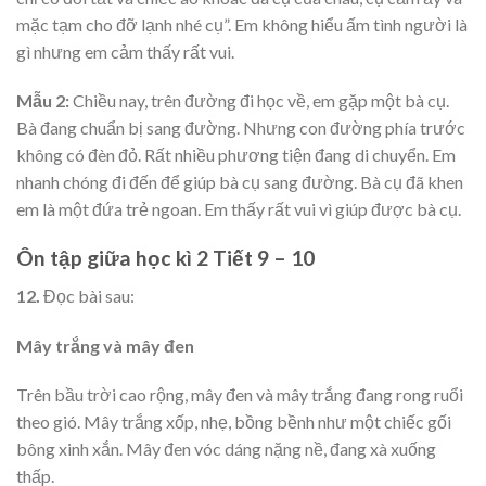
mặc tạm cho đỡ lạnh nhé cụ”. Em không hiểu ấm tình người là
gì nhưng em cảm thấy rất vui.
Mẫu 2:
Chiều nay, trên đường đi học về, em gặp một bà cụ.
Bà đang chuẩn bị sang đường. Nhưng con đường phía trước
không có đèn đỏ. Rất nhiều phương tiện đang di chuyển. Em
nhanh chóng đi đến để giúp bà cụ sang đường. Bà cụ đã khen
em là một đứa trẻ ngoan. Em thấy rất vui vì giúp được bà cụ.
Ôn tập giữa học kì 2 Tiết 9 – 10
12.
Đọc bài sau:
Mây trắng và mây đen
Trên bầu trời cao rộng, mây đen và mây trắng đang rong ruổi
theo gió. Mây trắng xốp, nhẹ, bồng bềnh như một chiếc gối
bông xinh xắn. Mây đen vóc dáng nặng nề, đang xà xuống
thấp.