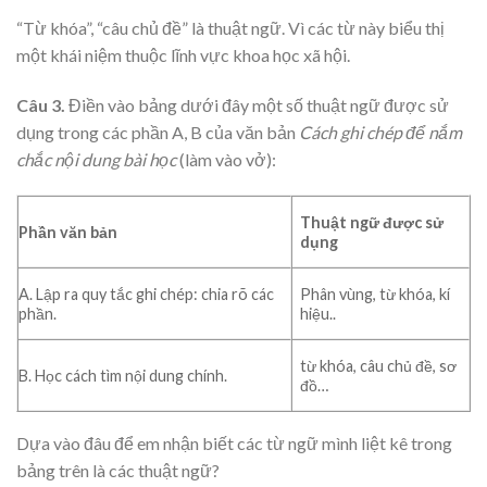
“Từ khóa”, “câu chủ đề” là thuật ngữ. Vì các từ này biểu thị
một khái niệm thuộc lĩnh vực khoa học xã hội.
Câu 3.
Điền vào bảng dưới đây một số thuật ngữ được sử
dụng trong các phần A, B của văn bản
Cách ghi chép để nắm
chắc nội dung bài học
(làm vào vở):
Thuật ngữ được sử
Phần văn bản
dụng
A. Lập ra quy tắc ghi chép: chia rõ các
Phân vùng, từ khóa, kí
phần.
hiệu..
từ khóa, câu chủ đề, sơ
B. Học cách tìm nội dung chính.
đồ…
Dựa vào đâu để em nhận biết các từ ngữ mình liệt kê trong
bảng trên là các thuật ngữ?