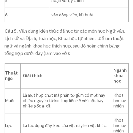
5
đoạn văn, ý chính
6
vận động viên, kĩ thuật
Câu 5.
Vận dụng kiến thức đã học từ các môn học Ngữ văn,
Lịch sử và Địa lí, Toán học, Khoa học tự nhiên,…để tìm thuật
ngữ và ngành khoa học thích hợp, sau đó hoàn chỉnh bảng
tổng hợp dưới đây (làm vào vở):
Ngành
Thuật
Giải thích
khoa
ngữ
học
Là một hợp chất mà phân tử gồm có một hay
Khoa
Muối
nhiều nguyên tử kim loại liền kề với một hay
học tự
nhiều gốc a-xít.
nhiên
Khoa
Lực
Là tác dụng đẩy, kéo của vật này lên vật khác.
học tự
nhiên