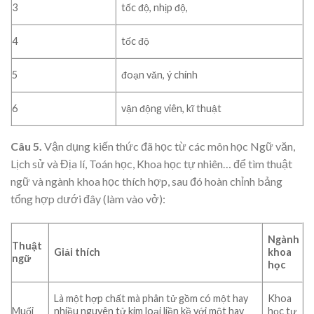
3
tốc độ, nhịp độ,
4
tốc độ
5
đoạn văn, ý chính
6
vận động viên, kĩ thuật
Câu 5.
Vận dụng kiến thức đã học từ các môn học Ngữ văn,
Lịch sử và Địa lí, Toán học, Khoa học tự nhiên… để tìm thuật
ngữ và ngành khoa học thích hợp, sau đó hoàn chỉnh bảng
tổng hợp dưới đây (làm vào vở):
Ngành
Thuật
Giải thích
khoa
ngữ
học
Là một hợp chất mà phân tử gồm có một hay
Khoa
Muối
nhiều nguyên tử kim loại liền kề với một hay
học tự