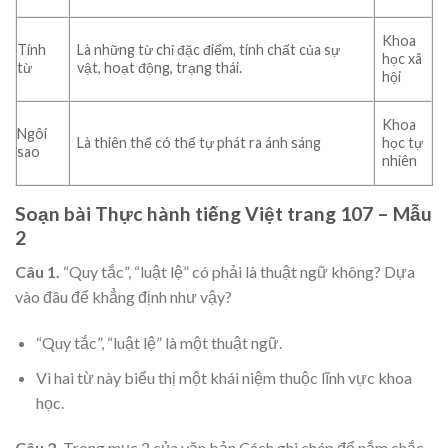
Khoa
Tính
Là những từ chỉ đặc điểm, tính chất của sự
học xã
từ
vật, hoạt động, trạng thái.
hội
Khoa
Ngôi
Là thiên thể có thể tự phát ra ánh sáng
học tự
sao
nhiên
Soạn bài Thực hành tiếng Việt trang 107 – Mẫu
2
Câu 1.
“Quy tắc”, “luật lệ” có phải là thuật ngữ không? Dựa
vào đâu để khẳng định như vậy?
“Quy tắc”, “luật lệ” là một thuật ngữ.
Vì hai từ này biểu thị một khái niệm thuộc lĩnh vực khoa
học.
Câu 2.
Trong mục 2 của văn bản Cách ghi chép để nắm chắc