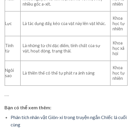
nhiều gốc a-xít.
nhiên
Khoa
Lực
Là tác dụng đẩy, kéo của vật này lên vật khác.
học tự
nhiên
Khoa
Tính
Là những từ chỉ đặc điểm, tính chất của sự
học xã
từ
vật, hoạt động, trạng thái.
hội
Khoa
Ngôi
Là thiên thể có thể tự phát ra ánh sáng
học tự
sao
nhiên
….
Bạn có thể xem thêm:
Phân tích nhân vật Giôn-xi trong truyện ngắn Chiếc lá cuối
cùng