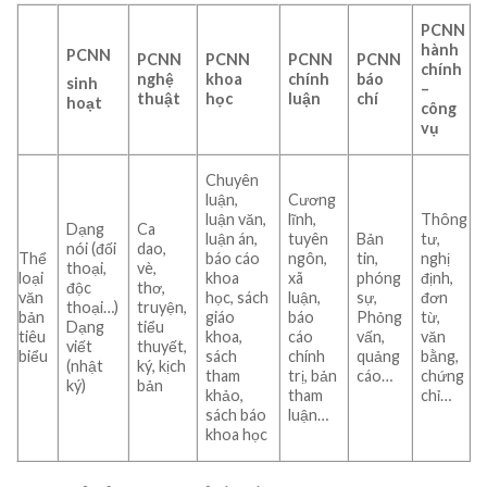
PCNN
hành
PCNN
PCNN
PCNN
PCNN
PCNN
chính
nghệ
khoa
chính
báo
sinh
–
thuật
học
luận
chí
hoạt
công
vụ
Chuyên
luận,
Cương
luận văn,
lĩnh,
Thông
Dạng
Ca
luận án,
tuyên
Bản
tư,
nói (đối
dao,
Thể
báo cáo
ngôn,
tin,
nghị
thoại,
vè,
loại
khoa
xã
phóng
định,
độc
thơ,
văn
học, sách
luận,
sự,
đơn
thoại…)
truyện,
bản
giáo
báo
Phỏng
từ,
Dạng
tiểu
tiêu
khoa,
cáo
vấn,
văn
viết
thuyết,
biểu
sách
chính
quảng
bằng,
(nhật
ký, kịch
tham
trị, bản
cáo…
chứng
ký)
bản
khảo,
tham
chỉ…
sách báo
luận…
khoa học