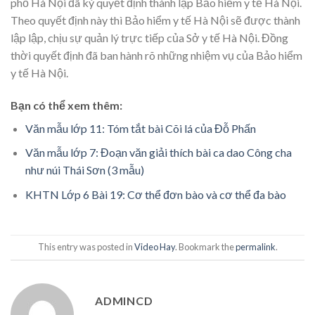
phố Hà Nội đã ký quyết định thành lập Bảo hiểm y tế Hà Nội.
Theo quyết định này thì Bảo hiểm y tế Hà Nội sẽ được thành
lập lập, chịu sự quản lý trực tiếp của Sở y tế Hà Nội. Đồng
thời quyết định đã ban hành rõ những nhiệm vụ của Bảo hiểm
y tế Hà Nội.
Bạn có thể xem thêm:
Văn mẫu lớp 11: Tóm tắt bài Cõi lá của Đỗ Phấn
Văn mẫu lớp 7: Đoạn văn giải thích bài ca dao Công cha
như núi Thái Sơn (3 mẫu)
KHTN Lớp 6 Bài 19: Cơ thể đơn bào và cơ thể đa bào
This entry was posted in
Video Hay
. Bookmark the
permalink
.
ADMINCD