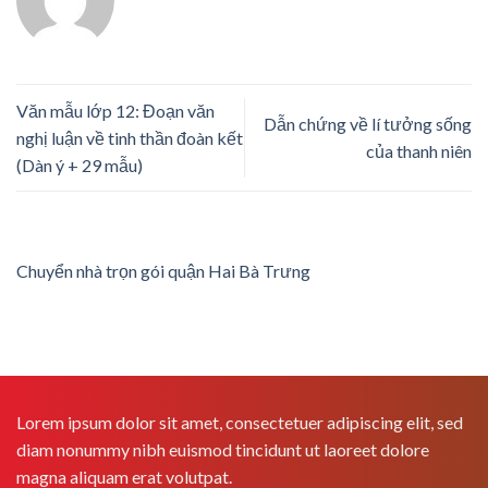
Văn mẫu lớp 12: Đoạn văn
Dẫn chứng về lí tưởng sống
nghị luận về tinh thần đoàn kết
của thanh niên
(Dàn ý + 29 mẫu)
Chuyển nhà trọn gói quận Hai Bà Trưng
Lorem ipsum dolor sit amet, consectetuer adipiscing elit, sed
diam nonummy nibh euismod tincidunt ut laoreet dolore
magna aliquam erat volutpat.