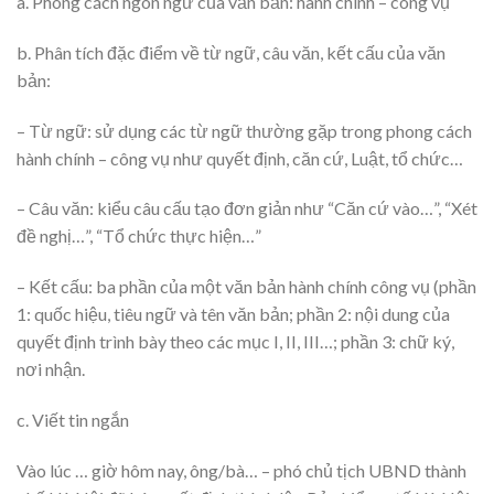
a. Phong cách ngôn ngữ của văn bản: hành chính – công vụ
b. Phân tích đặc điểm về từ ngữ, câu văn, kết cấu của văn
bản:
– Từ ngữ: sử dụng các từ ngữ thường gặp trong phong cách
hành chính – công vụ như quyết định, căn cứ, Luật, tổ chức…
– Câu văn: kiểu câu cấu tạo đơn giản như “Căn cứ vào…”, “Xét
đề nghị…”, “Tổ chức thực hiện…”
– Kết cấu: ba phần của một văn bản hành chính công vụ (phần
1: quốc hiệu, tiêu ngữ và tên văn bản; phần 2: nội dung của
quyết định trình bày theo các mục I, II, III…; phần 3: chữ ký,
nơi nhận.
c. Viết tin ngắn
Vào lúc … giờ hôm nay, ông/bà… – phó chủ tịch UBND thành