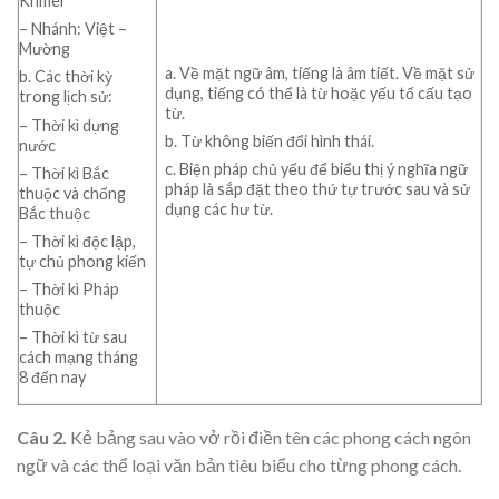
Khmer
– Nhánh: Việt –
Mường
a. Về mặt ngữ âm, tiếng là âm tiết. Về mặt sử
b. Các thời kỳ
dụng, tiếng có thể là từ hoặc yếu tố cấu tạo
trong lịch sử:
từ.
– Thời kì dựng
b. Từ không biến đổi hình thái.
nước
c. Biện pháp chủ yếu để biểu thị ý nghĩa ngữ
– Thời kì Bắc
pháp là sắp đặt theo thứ tự trước sau và sử
thuộc và chống
dụng các hư từ.
Bắc thuộc
– Thời kì độc lập,
tự chủ phong kiến
– Thời kì Pháp
thuộc
– Thời kì từ sau
cách mạng tháng
8 đến nay
Câu 2.
Kẻ bảng sau vào vở rồi điền tên các phong cách ngôn
ngữ và các thể loại văn bản tiêu biểu cho từng phong cách.