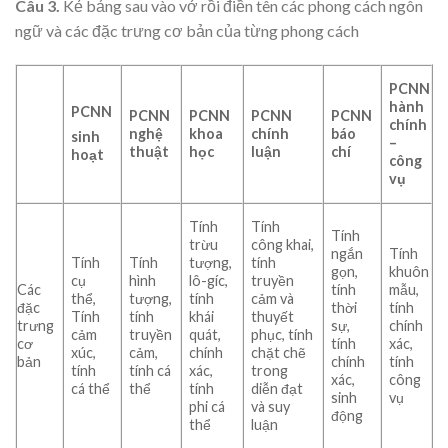
Câu 3.
Kẻ bảng sau vào vở rồi điền tên các phong cách ngôn
ngữ và các đặc trưng cơ bản của từng phong cách
PCNN
hành
PCNN
PCNN
PCNN
PCNN
PCNN
chính
nghệ
khoa
chính
báo
sinh
–
thuật
học
luận
chí
hoạt
công
vụ
Tính
Tính
Tính
trừu
công khai,
ngắn
Tính
Tính
Tính
tượng,
tính
gọn,
khuôn
cụ
hình
lô-gíc,
truyền
Các
tính
mẫu,
thể,
tượng,
tính
cảm và
đặc
thời
tính
Tính
tính
khái
thuyết
trưng
sự,
chính
cảm
truyền
quát,
phục, tính
cơ
tính
xác,
xúc,
cảm,
chính
chặt chẽ
bản
chính
tính
tính
tính cá
xác,
trong
xác,
công
cá thể
thể
tính
diễn đạt
sinh
vụ
phi cá
và suy
động
thể
luận