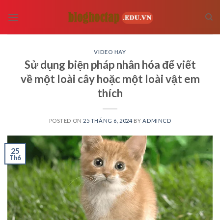
Skip
to
content
VIDEO HAY
Sử dụng biện pháp nhân hóa để viết
về một loài cây hoặc một loài vật em
thích
POSTED ON
25 THÁNG 6, 2024
BY
ADMINCD
25
Th6