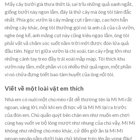
Mấy cây bưởi già thưa thớt lá, sai trĩu những quả xanh ngắt,
giống bưởi này ngon lắm, đây là thứ cây mà ông tôi tâm đắc
nhất. Phía góc vườn là cây măng cụt rậm rạp, cao hơn hẳn
những cây khác, ông tôi thường gọi nó là anh cả của cả vườn,
nghe ông kể, anh măng cụt này cũng kiêu ngạo lắm, ông tôi
phải vất vả chăm sóc suốt năm trời mới được đón lứa quả
đầu tiên. Ngự trị giữa vườn là chị xoài, tán cây rộng lớn như
những cánh tay treo đầy trái xoài mập mạp. Tôi thích khu
vườn này lắm, một phần vì có nhiều thứ quả ngon, một phần
vì nó chứa đựng biết bao tâm huyết của ông nội tôi.
Viết về một loài vật em thích
Nhà em có nuôi một chú mèo rất dễ thương tên là Mi Mi rất
ngoan, vâng lời; mỗi khi em đi học về là Mi Mi lại ra trước
của đón em. Chú quấn quýt bên chân em như muốn em chơi
cùng hay vuốt ve bộ lông mượt như nhung của chú vậy. Mi Mi
không như những chú mèo khác, cứ đến giờ ăn là Mi Mi
ngoan ngoãn nằm dưới bàn chứ không trèo lên ăn vụng đâu!