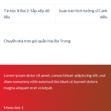
Tin học 8 Bài 2: Sắp xếp dữ
Soạn bài Hịch tướng sĩ Cánh
liệu
diều
Chuyển nhà trọn gói quận Hai Bà Trưng
Lorem ipsum dolor sit amet, consectetuer adipiscing elit, sed
diam nonummy nibh euismod tincidunt ut laoreet dolore
magna aliquam erat volutpat.
Menu link 1