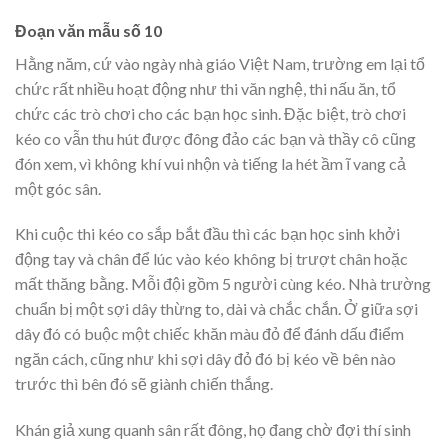
Đoạn văn mẫu số 10
Hằng năm, cứ vào ngày nhà giáo Việt Nam, trường em lại tổ
chức rất nhiều hoạt động như thi văn nghệ, thi nấu ăn, tổ
chức các trò chơi cho các bạn học sinh. Đặc biệt, trò chơi
kéo co vẫn thu hút được đông đảo các bạn và thầy cô cũng
đón xem, vì không khí vui nhộn và tiếng la hét ầm ĩ vang cả
một góc sân.
Khi cuộc thi kéo co sắp bắt đầu thì các bạn học sinh khởi
động tay và chân để lúc vào kéo không bị trượt chân hoặc
mất thăng bằng. Mỗi đội gồm 5 người cùng kéo. Nhà trường
chuẩn bị một sợi dây thừng to, dài và chắc chắn. Ở giữa sợi
dây đó có buộc một chiếc khăn màu đỏ để đánh dấu điểm
ngăn cách, cũng như khi sợi dây đỏ đó bị kéo về bên nào
trước thì bên đó sẽ giành chiến thắng.
Khán giả xung quanh sân rất đông, họ đang chờ đợi thí sinh