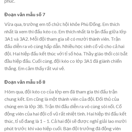
phúc.
Đoạn văn mẫu số 7
Vừa qua, trường em tổ chức hội khỏe Phù Đổng. Em thích
nhất là xem thi đấu kéo co. Em thích nhất là trận đấu giữa lớp
3A1 và 3A2. Mỗi đội tham gia sẽ có mười thành viên. Trận
đấu diễn ra vô cùng hấp dẫn. Nhiều học sinh cổ vũ cho cả hai
đội. Hai hiệp đấu kết thúc với tỉ số hòa. Thầy giáo thổi còi bắt
đầu hiệp đấu. Cuối cùng, đội kéo co lớp 3A1 đã giành chiến
thắng. Em cảm thấy rất vui vẻ.
Đoạn văn mẫu số 8
Hôm qua, đội kéo co của lớp em đã tham gia thi đấu trận
chung kết. Em cũng là một thành viên của đội. Đối thủ của
chúng em là lớp 3B. Trận thi đấu diễn ra vô cùng sôi nổi. Cổ
động viên của hai đội cổ vũ rất nhiệt tình. Hai hiệp thi đấu kết
thúc, tỉ số đang là 1 – 1. Cả hai đội sẽ được nghỉ giải lao mười
phút trước khi vào hiệp cuối. Bạn đội trưởng đã động viên