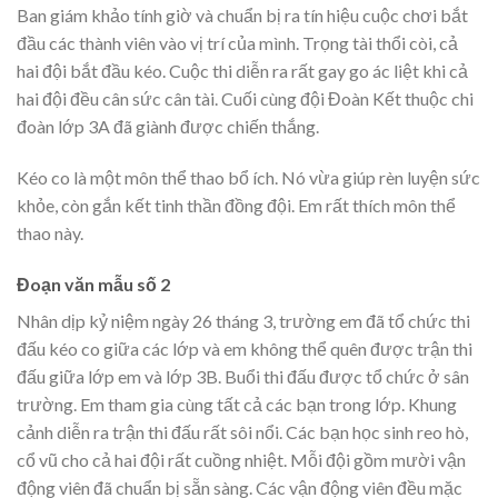
Ban giám khảo tính giờ và chuẩn bị ra tín hiệu cuộc chơi bắt
đầu các thành viên vào vị trí của mình. Trọng tài thổi còi, cả
hai đội bắt đầu kéo. Cuộc thi diễn ra rất gay go ác liệt khi cả
hai đội đều cân sức cân tài. Cuối cùng đội Đoàn Kết thuộc chi
đoàn lớp 3A đã giành được chiến thắng.
Kéo co là một môn thể thao bổ ích. Nó vừa giúp rèn luyện sức
khỏe, còn gắn kết tinh thần đồng đội. Em rất thích môn thể
thao này.
Đoạn văn mẫu số 2
Nhân dịp kỷ niệm ngày 26 tháng 3, trường em đã tổ chức thi
đấu kéo co giữa các lớp và em không thể quên được trận thi
đấu giữa lớp em và lớp 3B. Buổi thi đấu được tổ chức ở sân
trường. Em tham gia cùng tất cả các bạn trong lớp. Khung
cảnh diễn ra trận thi đấu rất sôi nổi. Các bạn học sinh reo hò,
cổ vũ cho cả hai đội rất cuồng nhiệt. Mỗi đội gồm mười vận
động viên đã chuẩn bị sẵn sàng. Các vận động viên đều mặc