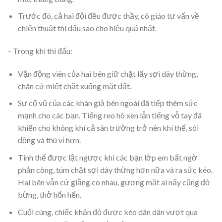
Trước đó, cả hai đội đều được thầy, cô giáo tư vấn về
chiến thuật thi đấu sao cho hiệu quả nhất.
– Trong khi thi đấu:
Vận động viên của hai bên giữ chặt lấy sợi dây thừng,
chân cứ miết chặt xuống mặt đất.
Sự cổ vũ của các khán giả bên ngoài đã tiếp thêm sức
mạnh cho các bạn. Tiếng reo hò xen lẫn tiếng vỗ tay đã
khiến cho không khí cả sân trường trở nên khí thế, sôi
động và thú vị hơn.
Tinh thế được lật ngược khi các bạn lớp em bất ngờ
phản công, túm chặt sợi dây thừng hơn nữa và ra sức kéo.
Hai bên vẫn cứ giằng co nhau, gương mặt ai nấy cũng đỏ
bừng, thở hổn hển.
Cuối cùng, chiếc khăn đỏ được kéo dân dân vượt qua