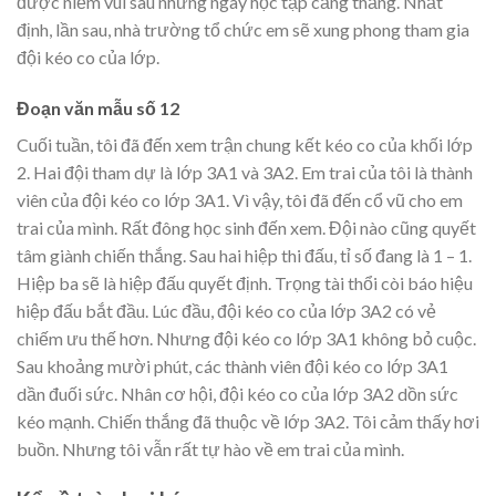
được niềm vui sau những ngày học tập căng thẳng. Nhất
định, lần sau, nhà trường tổ chức em sẽ xung phong tham gia
đội kéo co của lớp.
Đoạn văn mẫu số 12
Cuối tuần, tôi đã đến xem trận chung kết kéo co của khối lớp
2. Hai đội tham dự là lớp 3A1 và 3A2. Em trai của tôi là thành
viên của đội kéo co lớp 3A1. Vì vậy, tôi đã đến cổ vũ cho em
trai của mình. Rất đông học sinh đến xem. Đội nào cũng quyết
tâm giành chiến thắng. Sau hai hiệp thi đấu, tỉ số đang là 1 – 1.
Hiệp ba sẽ là hiệp đấu quyết định. Trọng tài thổi còi báo hiệu
hiệp đấu bắt đầu. Lúc đầu, đội kéo co của lớp 3A2 có vẻ
chiếm ưu thế hơn. Nhưng đội kéo co lớp 3A1 không bỏ cuộc.
Sau khoảng mười phút, các thành viên đội kéo co lớp 3A1
dần đuối sức. Nhân cơ hội, đội kéo co của lớp 3A2 dồn sức
kéo mạnh. Chiến thắng đã thuộc về lớp 3A2. Tôi cảm thấy hơi
buồn. Nhưng tôi vẫn rất tự hào về em trai của mình.