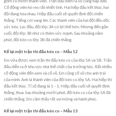
gồm có mười thành viên. Trận đấu diễn ra vô cùng hấp dẫn.
Cổ động viên hò reo rất nhiệt tình. Hai hiệp đấu kết thúc, hai
đội đang hòa nhau. Hiệp đấu cuối sẽ quyết định đội chiến
thắng. Tiếng còi vang lên. Các thành viên của hai đội đều dốc
sức kéo. Lúc đầu, đội lớp 3A có lợi thế hơn. Nhưng đến gần
cuối, đội lớp 3B như có thêm sức mạnh. Sau khoảng năm
phút, đội kéo co lớp 3B đã chiến thắng.
Kể lại một trận thi đấu kéo co – Mẫu 12
Em vừa được xem trận thi đấu kéo co của lớp 5A và 5B. Trận
đấu diễn ra ở khu vực nhà thể chất của trường học. Rất nhiều
cổ động viên đến xem và cổ vũ. Em cũng cổ vũ cho anh trai
của mình. Anh là thành viên của đội kéo co lớp 5A. Hai hiệp thi
đấu kết thúc. Tỉ số đang là 1 – 1. Hiệp đấu cuối sẽ quyết định
thắng, thua. Sau khoảng mười phút, đội kéo co của lớp 5A đã
chiến thắng. Em cảm thấy rất vui mừng và hạnh phúc.
Kể lại một trận thi đấu kéo co – Mẫu 13