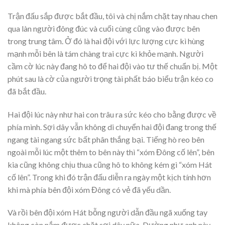
Trận đấu sắp được bắt đầu, tôi và chị nắm chặt tay nhau chen
qua làn người đông đúc và cuối cùng cũng vào được bên
trong trung tâm. Ở đó là hai đội với lực lượng cực kì hùng
mạnh mỗi bên là tám chàng trai cực kì khỏe mạnh. Người
cầm cờ lúc này đang hô to để hai đội vào tư thế chuẩn bị. Một
phút sau là cờ của người trọng tài phất báo biểu trận kéo co
đã bắt đầu.
Hai đội lúc này như hai con trâu ra sức kéo cho bằng được về
phía mình. Sợi dây vẫn không di chuyển hai đội đang trong thế
ngang tài ngang sức bất phân thắng bại. Tiếng hò reo bên
ngoài mỗi lúc một thêm to bên này thì “xóm Đông cố lên”, bên
kia cũng không chịu thua cũng hô to không kém gì “xóm Hát
cố lên”. Trong khi đó trận đấu diễn ra ngày một kịch tính hơn
khi mà phía bên đội xóm Đông có vẻ đã yếu dần.
Và rồi bên đội xóm Hát bỗng người dẫn đầu ngã xuống tay
không còn nắm được chặt sợi dây nữa. Dường như anh này