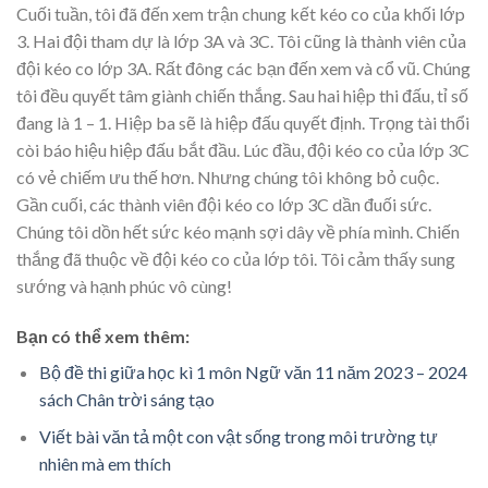
Cuối tuần, tôi đã đến xem trận chung kết kéo co của khối lớp
3. Hai đội tham dự là lớp 3A và 3C. Tôi cũng là thành viên của
đội kéo co lớp 3A. Rất đông các bạn đến xem và cổ vũ. Chúng
tôi đều quyết tâm giành chiến thắng. Sau hai hiệp thi đấu, tỉ số
đang là 1 – 1. Hiệp ba sẽ là hiệp đấu quyết định. Trọng tài thổi
còi báo hiệu hiệp đấu bắt đầu. Lúc đầu, đội kéo co của lớp 3C
có vẻ chiếm ưu thế hơn. Nhưng chúng tôi không bỏ cuộc.
Gần cuối, các thành viên đội kéo co lớp 3C dần đuối sức.
Chúng tôi dồn hết sức kéo mạnh sợi dây về phía mình. Chiến
thắng đã thuộc về đội kéo co của lớp tôi. Tôi cảm thấy sung
sướng và hạnh phúc vô cùng!
Bạn có thể xem thêm:
Bộ đề thi giữa học kì 1 môn Ngữ văn 11 năm 2023 – 2024
sách Chân trời sáng tạo
Viết bài văn tả một con vật sống trong môi trường tự
nhiên mà em thích