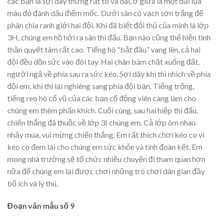
các bạn là sợi dây thừng rất to và dài, ở giữa là một dải lụa
màu đỏ đánh dấu điểm mốc. Dưới sân có vạch sơn trắng để
phân chia ranh giới hai đội. Khi đã biết đối thủ của mình là lớp
3H, chúng em hồ hởi ra sân thi đấu. Bạn nào cũng thể hiện tinh
thần quyết tâm rất cao. Tiếng hô “bắt đầu” vang lên, cả hai
đội đều dồn sức vào đôi tay. Hai chân bám chặt xuống đất,
người ngả về phía sau ra sức kéo. Sợi dây khi thì nhích về phía
đội em, khi thì lại nghiêng sang phía đội bạn. Tiếng trống,
tiếng reo hò cổ vũ của các bạn cổ động viên càng làm cho
chúng em thêm phấn khích. Cuối cùng, sau hai hiệp thi đấu,
chiến thắng đã thuộc về lớp 3I chúng em. Cả lớp ôm nhau
nhảy múa, vui mừng chiến thắng. Em rất thích chơi kéo co vì
kéo co đem lại cho chúng em sức khỏe và tình đoàn kết. Em
mong nhà trường sẽ tổ chức nhiều chuyến đi tham quan hơn
nữa để chúng em lại được chơi những trò chơi dân gian đầy
bổ ích và lý thú.
Đoạn văn mẫu số 9