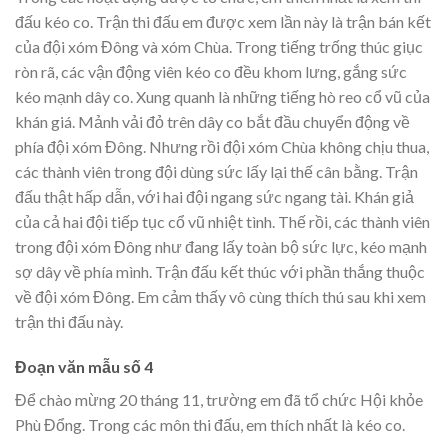
đấu kéo co. Trận thi đấu em được xem lần này là trận bán kết
của đội xóm Đông và xóm Chùa. Trong tiếng trống thúc giục
ròn rã, các vận động viên kéo co đều khom lưng, gắng sức
kéo mạnh dây co. Xung quanh là những tiếng hò reo cổ vũ của
khán giá. Mảnh vải đỏ trên dây co bắt đầu chuyển động về
phía đội xóm Đông. Nhưng rồi đội xóm Chùa không chịu thua,
các thành viên trong đội dùng sức lấy lại thế cân bằng. Trận
đấu thật hấp dẫn, với hai đội ngang sức ngang tài. Khán giả
của cả hai đội tiếp tục cổ vũ nhiệt tình. Thế rồi, các thành viên
trong đội xóm Đông như đang lấy toàn bộ sức lực, kéo mạnh
sợ dây về phía mình. Trận đấu kết thúc với phần thắng thuộc
về đội xóm Đông. Em cảm thấy vô cùng thích thú sau khi xem
trận thi đấu này.
Đoạn văn mẫu số 4
Để chào mừng 20 tháng 11, trường em đã tổ chức Hội khỏe
Phù Đổng. Trong các môn thi đấu, em thích nhất là kéo co.