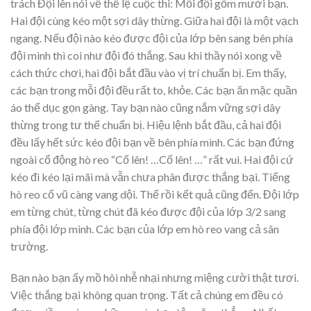
trách Đội lên nói về thể lệ cuộc thi: Mỗi đội gồm mười bạn.
Hai đội cùng kéo một sợi dây thừng. Giữa hai đội là một vạch
ngang. Nếu đội nào kéo được đội của lớp bên sang bên phía
đội mình thì coi như đội đó thắng. Sau khi thầy nói xong về
cách thức chơi, hai đội bắt đầu vào vị trí chuẩn bị. Em thấy,
các bạn trong mỗi đội đều rất to, khỏe. Các bạn ăn mặc quần
áo thể dục gọn gàng. Tay bạn nào cũng nắm vững sợi dây
thừng trong tư thế chuẩn bị. Hiệu lệnh bắt đầu, cả hai đội
đều lấy hết sức kéo đội bạn về bên phía mình. Các bạn đứng
ngoài cổ động hò reo “Cố lên! …Cố lên! …” rất vui. Hai đội cứ
kéo đi kéo lại mãi mà vẫn chưa phân được thắng bại. Tiếng
hò reo cổ vũ càng vang dội. Thế rồi kết quả cũng đến. Đội lớp
em từng chút, từng chút đã kéo được đội của lớp 3/2 sang
phía đội lớp mình. Các bạn của lớp em hò reo vang cả sân
trường.
Bạn nào bạn ấy mồ hôi nhễ nhại nhưng miệng cười thật tươi.
Việc thắng bại không quan trọng. Tất cả chúng em đều có