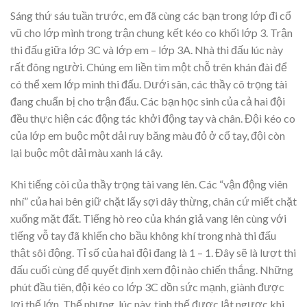
Sáng thứ sáu tuần trước, em đã cùng các bạn trong lớp đi cổ
vũ cho lớp mình trong trận chung kết kéo co khối lớp 3. Trận
thi đấu giữa lớp 3C và lớp em – lớp 3A. Nhà thi đấu lúc này
rất đông người. Chúng em liền tìm một chỗ trên khán đài để
có thể xem lớp mình thi đấu. Dưới sân, các thầy cô trọng tài
đang chuẩn bị cho trận đấu. Các bạn học sinh của cả hai đội
đều thực hiện các động tác khởi động tay và chân. Đội kéo co
của lớp em buộc một dải ruy băng màu đỏ ở cổ tay, đội còn
lại buộc một dải màu xanh lá cây.
Khi tiếng còi của thầy trọng tài vang lên. Các “vận động viên
nhí” của hai bên giữ chặt lấy sợi dây thừng, chân cứ miết chặt
xuống mặt đất. Tiếng hò reo của khán giả vang lên cùng với
tiếng vỗ tay đã khiến cho bầu không khí trong nhà thi đấu
thật sôi động. Tỉ số của hai đội đang là 1 – 1. Đây sẽ là lượt thi
đấu cuối cùng để quyết định xem đội nào chiến thắng. Những
phút đầu tiên, đội kéo co lớp 3C dồn sức mạnh, giành được
lợi thế lớn. Thế nhưng, lúc này, tình thế được lật ngược khi