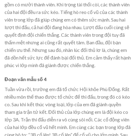
gồm có mười thành viên. Khi trọng tài thổi còi, các thành viên
của hai đội đều ra sức kéo. Tiếng hò reo cổ vũ của các thành
viên trong lớp đã giúp chúng em có thêm sức mạnh. Sau hai
lượt thi đấu, cả hai đội đang hòa nhau. Lượt đấu cuối cùng sẽ
quyết định đội chiến thắng. Các thành viên trong đội tuy đã
thấm mệt nhưng ai cũng rất quyết tâm. Ban đầu, đội bạn
chiến ưu thế. Nhưng sau đó, nhân lúc đối thủ lơ là, chúng em
đã dồn hết sức lực để đánh bại đối thủ. Em cảm thấy rất hạnh
phúc vì lớp mình đã giành được chiến thắng.
Đoạn văn mẫu số 4
Tuần vừa rồi, trường em đã tổ chức Hội khỏe Phù Đổng. Rất
nhiều môn thể thao được tổ chức để thi đấu, trong đó có kéo
co. Sau khi kết thúc vòng loại, lớp của em đã giành quyền
tham gia trận tứ kết. Đối thủ của lớp chúng em là đội kéo co
lớp 3A. Trận thi đấu diễn ra vô cùng sôi nổi. Các cổ động viên
của hai lớp đều cổ vũ hết mình. Em cùng các bạn trong lớp đã
cùng hô to: “3B cố lên! 3B cố lên” để cổ vũ cho lớp mình. Sau