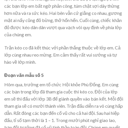
các bạn lớp em bất ngờ phản công, túm chặt sợi dây thừng
hơn nữa và ra sức kéo. Hai bên vẫn cứ giằng co nhau, gương
mặt ai nấy cũng đỏ bừng, thở hổn hển. Cuối cùng, chiếc khăn
đỏ được kéo dân dân vượt qua vạch vôi quy định về phía lớp
của chúng em.
Trận kéo co đã kết thúc với phần thắng thuộc về lớp em. Cả
lớp cùng nhau reo mừng. Em cảm thấy rất vui sướng và tự
hào về lớp mình.
Đoạn văn mẫu số 5
Hôm qua, trường em tổ chức Hội khỏe Phù Đổng. Em cùng
các bạn trong lớp đã tham gia cuộc thi kéo co. Đội của lớp
em sẽ thi đấu với lớp 3B để giành quyền vào bán kết. Mỗi đội
tham gia sẽ có mười thành viên. Trận đấu diễn ra vô cùng hấp
dẫn. Rất đông các bạn đến cổ vũ cho cả hai đội. Sau hai hiệp
đấu, tỉ số tạm thời là 1 – 1. Trong mười phút nghỉ giao lao,
bạn đội trưởng đã cổ vũ tinh thần toàn đội. Chúng em quyết