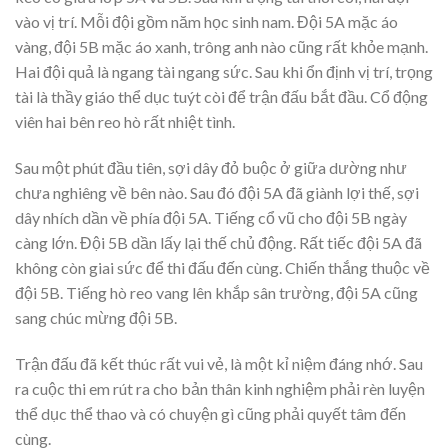
vào vị trí. Mỗi đội gồm năm học sinh nam. Đội 5A mặc áo
vàng, đội 5B mặc áo xanh, trông anh nào cũng rất khỏe mạnh.
Hai đội quả là ngang tài ngang sức. Sau khi ổn định vị trí, trọng
tài là thầy giáo thể dục tuýt còi để trận đấu bắt đầu. Cổ động
viên hai bên reo hò rất nhiệt tình.
Sau một phút đầu tiên, sợi dây đỏ buộc ở giữa dường như
chưa nghiêng về bên nào. Sau đó đội 5A đã giành lợi thế, sợi
dây nhích dần về phía đội 5A. Tiếng cổ vũ cho đội 5B ngày
càng lớn. Đội 5B dần lấy lại thế chủ động. Rất tiếc đội 5A đã
không còn giai sức để thi đấu đến cùng. Chiến thắng thuộc về
đội 5B. Tiếng hò reo vang lên khắp sân trường, đội 5A cũng
sang chúc mừng đội 5B.
Trận đấu đã kết thúc rất vui vẻ, là một kỉ niệm đáng nhớ. Sau
ra cuộc thi em rút ra cho bản thân kinh nghiệm phải rèn luyện
thể dục thể thao và có chuyện gì cũng phải quyết tâm đến
cùng.