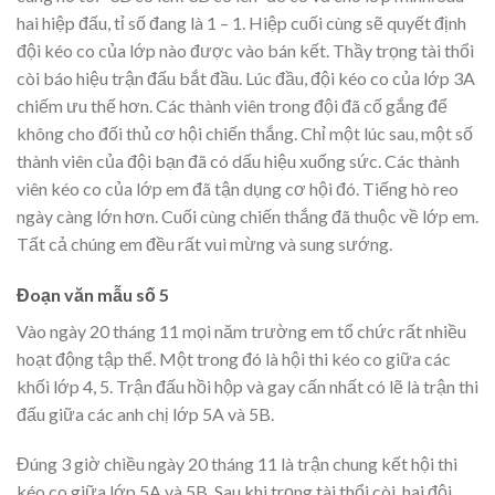
hai hiệp đấu, tỉ số đang là 1 – 1. Hiệp cuối cùng sẽ quyết định
đội kéo co của lớp nào được vào bán kết. Thầy trọng tài thổi
còi báo hiệu trận đấu bắt đầu. Lúc đầu, đội kéo co của lớp 3A
chiếm ưu thế hơn. Các thành viên trong đội đã cố gắng để
không cho đối thủ cơ hội chiến thắng. Chỉ một lúc sau, một số
thành viên của đội bạn đã có dấu hiệu xuống sức. Các thành
viên kéo co của lớp em đã tận dụng cơ hội đó. Tiếng hò reo
ngày càng lớn hơn. Cuối cùng chiến thắng đã thuộc về lớp em.
Tất cả chúng em đều rất vui mừng và sung sướng.
Đoạn văn mẫu số 5
Vào ngày 20 tháng 11 mọi năm trường em tổ chức rất nhiều
hoạt động tập thể. Một trong đó là hội thi kéo co giữa các
khối lớp 4, 5. Trận đấu hồi hộp và gay cấn nhất có lẽ là trận thi
đấu giữa các anh chị lớp 5A và 5B.
Đúng 3 giờ chiều ngày 20 tháng 11 là trận chung kết hội thi
kéo co giữa lớp 5A và 5B. Sau khi trọng tài thổi còi, hai đội