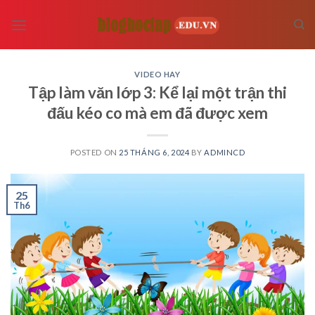
Skip
to
content
VIDEO HAY
Tập làm văn lớp 3: Kể lại một trận thi
đấu kéo co mà em đã được xem
POSTED ON
25 THÁNG 6, 2024
BY
ADMINCD
25
Th6