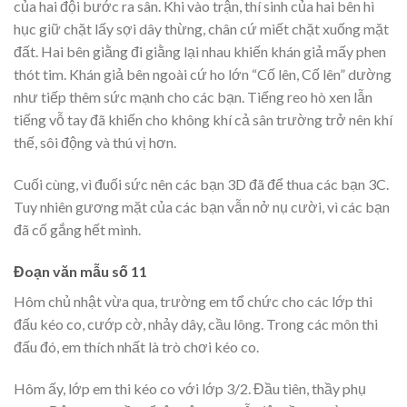
của hai đội bước ra sân. Khi vào trận, thí sinh của hai bên hì
hục giữ chặt lấy sợi dây thừng, chân cứ miết chặt xuống mặt
đất. Hai bên giằng đi giằng lại nhau khiến khán giả mấy phen
thót tim. Khán giả bên ngoài cứ ho lớn “Cố lên, Cố lên” dường
như tiếp thêm sức mạnh cho các bạn. Tiếng reo hò xen lẫn
tiếng vỗ tay đã khiến cho không khí cả sân trường trở nên khí
thế, sôi động và thú vị hơn.
Cuối cùng, vì đuối sức nên các bạn 3D đã để thua các bạn 3C.
Tuy nhiên gương mặt của các bạn vẫn nở nụ cười, vì các bạn
đã cố gắng hết mình.
Đoạn văn mẫu số 11
Hôm chủ nhật vừa qua, trường em tổ chức cho các lớp thi
đấu kéo co, cướp cờ, nhảy dây, cầu lông. Trong các môn thi
đấu đó, em thích nhất là trò chơi kéo co.
Hôm ấy, lớp em thi kéo co với lớp 3/2. Đầu tiên, thầy phụ