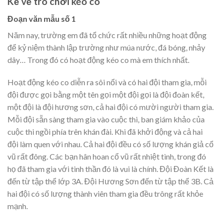
Kể về trò chơi kéo co
Đoạn văn mẫu số 1
Năm nay, trường em đã tổ chức rất nhiều những hoạt động
để kỷ niệm thành lập trường như múa nước, đá bóng, nhảy
dây… Trong đó có hoạt động kéo co mà em thích nhất.
Hoạt động kéo co diễn ra sôi nổi và có hai đội tham gia, mỗi
đội được gọi bằng một tên gọi một đội gọi là đội đoàn kết,
một đội là đội hương sơn, cả hai đội có mười người tham gia.
Mỗi đội sẵn sàng tham gia vào cuộc thi, ban giám khảo của
cuộc thi ngồi phía trên khán đài. Khi đã khởi động và cả hai
đội làm quen với nhau. Cả hai đội đều có số lượng khán giả cổ
vũ rất đông. Các bạn hân hoan cổ vũ rất nhiệt tình, trong đó
họ đã tham gia với tinh thần đó là vui là chính. Đội Đoàn Kết là
đến từ tập thể lớp 3A. Đội Hương Sơn đến từ tập thể 3B. Cả
hai đội có số lượng thành viên tham gia đều trông rất khỏe
mạnh.