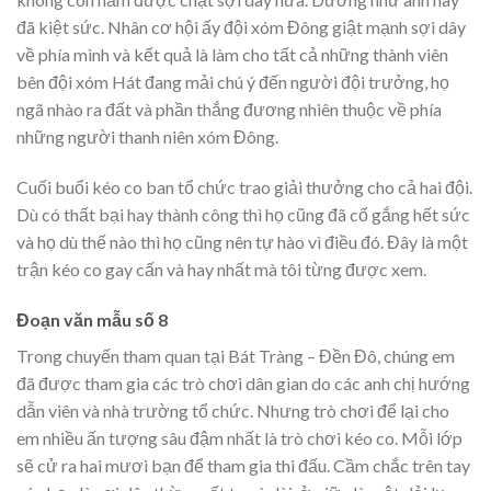
đã kiệt sức. Nhân cơ hội ấy đội xóm Đông giật mạnh sợi dây
về phía mình và kết quả là làm cho tất cả những thành viên
bên đội xóm Hát đang mải chú ý đến người đội trưởng, họ
ngã nhào ra đất và phần thắng đương nhiên thuộc về phía
những người thanh niên xóm Đông.
Cuối buổi kéo co ban tổ chức trao giải thưởng cho cả hai đội.
Dù có thất bại hay thành công thì họ cũng đã cố gắng hết sức
và họ dù thế nào thì họ cũng nên tự hào vì điều đó. Đây là một
trận kéo co gay cấn và hay nhất mà tôi từng được xem.
Đoạn văn mẫu số 8
Trong chuyến tham quan tại Bát Tràng – Đền Đô, chúng em
đã được tham gia các trò chơi dân gian do các anh chị hướng
dẫn viên và nhà trường tổ chức. Nhưng trò chơi để lại cho
em nhiều ấn tượng sâu đậm nhất là trò chơi kéo co. Mỗi lớp
sẽ cử ra hai mươi bạn để tham gia thi đấu. Cầm chắc trên tay