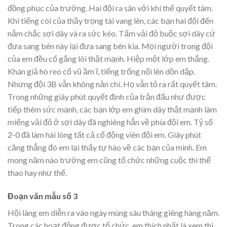
đồng phục của trường. Hai đội ra sân với khí thế quyết tâm.
Khi tiếng còi của thầy trọng tài vang lên, các bạn hai đội đến
nắm chắc sợi dây và ra sức kéo. Tấm vải đỏ buộc sợi dây cứ
đưa sang bên này lại đưa sang bên kia. Mọi người trong đội
của em đều cố gắng lôi thật mạnh. Hiệp một lớp em thắng.
Khán giả hò reo cổ vũ ầm ĩ, tiếng trống nổi lên dồn dập.
Nhưng đội 3B vẫn không nản chí. Họ vẫn tỏ ra rất quyết tâm.
Trong những giây phút quyết định của trận đấu như được
tiếp thêm sức mạnh, các bạn lớp em ghìm dây thật mạnh làm
miếng vải đỏ ở sợi dây đã nghiêng hẳn về phía đội em. Tỷ số
2-0 đã làm hài lòng tất cả cổ động viên đội em. Giây phút
căng thẳng đó em lại thấy tự hào về các bạn của mình. Em
mong năm nào trường em cũng tổ chức những cuộc thi thể
thao hay như thế.
Đoạn văn mẫu số 3
Hội làng em diễn ra vào ngày mùng sáu tháng giêng hàng năm.
Trong các hoạt động được tổ chức, em thích nhất là xem thi