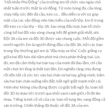
“Hội khỏe Phù Đổng” của trường em tổ chức vào ngày chủ
nhật tuần trước thật là sôi động. Từ môn bóng đá, cầu lông,
chạy tiếp sức đến đá cầu, kéo co… đều diễn ra với sự góp
mặt của các vận động viên tiêu biểu của mỗi lớp. Em ở trong
đội kéo co của lớp – lớp 3A. Sau vòng đấu loại, ban tổ chức
công bố hai đội vào vòng chung kết để giành giải nhất, nhì.
Đội 3A của em và đội 3D được vào chung cuộc. Mỗi đội gồm
mười người. Em là người đứng đầu của đội 3A, bởi các bạn
trong lớp thường gọi em là “đầu máy xe lửa”. Cuộc giằng co
giữa hai đội kéo dài năm phút mà chưa phân thắng bại. Lúc
đó, em đã cảm thấy hai bàn tay của mình đã đau lắm, chỉ cần
một chút lơi lỏng là thất bại liền. Em nghiến răng chịu đựng
rồi dồn tất cả sức lực vào hai chân và hai tay, gồng mình, bấm
sâu hai bàn chân xuống nền đất, bất ngờ giật mạnh một cái.
Hình như không chịu đựng được cú giật bất ngờ ấy, toàn bộ
đội 3D bị nhào tới, trượt qua khỏi vạch ranh giới, rồi đè lên
nhau. Tiếng la hét cổ vũ của các bạn nổ tung lên, vang động cả
sân trường. Chiến thắng đã thuộc về đội 3A của em.