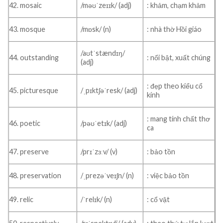
42. mosaic
/məʊˈzeɪɪk/ (adj)
: khảm, chạm khảm
43. mosque
/mɒsk/ (n)
: nhà thờ Hồi giáo
/aʊtˈstændɪŋ/
44. outstanding
: nổi bật, xuất chúng
(adj)
: đẹp theo kiểu cổ
45. picturesque
/ˌpɪktʃəˈresk/ (adj)
kính
: mang tính chất thơ
46. poetic
/pəʊˈetɪk/ (adj)
ca
47. preserve
/prɪˈzɜːv/ (v)
: bảo tồn
48. preservation
/ˌprezəˈveɪʃn/ (n)
: việc bảo tồn
49. relic
/ˈrelɪk/ (n)
: cổ vật