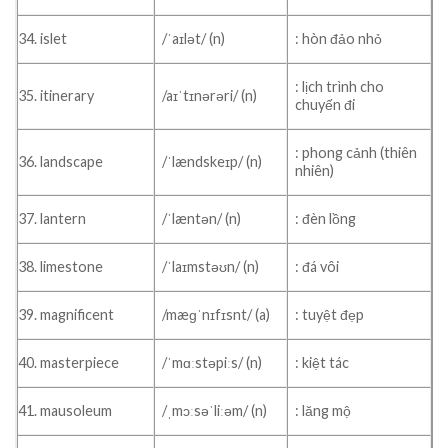
34. islet
/ˈaɪlət/ (n)
: hòn đảo nhỏ
: lịch trình cho
35. itinerary
/aɪˈtɪnərəri/ (n)
chuyến đi
: phong cảnh (thiên
36. landscape
/ˈlændskeɪp/ (n)
nhiên)
37. lantern
/ˈlæntən/ (n)
: đèn lồng
38. limestone
/ˈlaɪmstəʊn/ (n)
: đá vôi
39. magnificent
/mæɡˈnɪfɪsnt/ (a)
: tuyệt đẹp
40. masterpiece
/ˈmɑːstəpiːs/ (n)
: kiệt tác
41. mausoleum
/ˌmɔːsəˈliːəm/ (n)
: lăng mộ