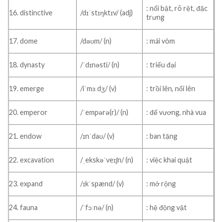
: nổi bật, rõ rệt, đặc
16. distinctive
/dɪˈstɪŋktɪv/ (adj)
trưng
17. dome
/dəʊm/ (n)
: mái vòm
18. dynasty
/ˈdɪnəsti/ (n)
: triểu đại
19. emerge
/iˈmɜːdʒ/ (v)
: trồi lên, nổi lên
20. emperor
/ˈempərə(r)/ (n)
: đế vương, nhà vua
21. endow
/ɪnˈdaʊ/ (v)
: ban tặng
22. excavation
/ˌekskəˈveɪʃn/ (n)
: việc khai quật
23. expand
/ɪkˈspænd/ (v)
: mở rộng
24. fauna
/ˈfɔːnə/ (n)
: hệ động vật