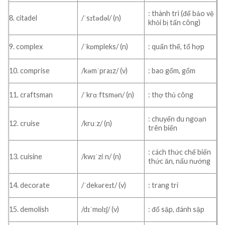
: thành trì (để bảo vệ
8. citadel
/ˈsɪtədəl/ (n)
khỏi bị tấn công)
9. complex
/ˈkɒmpleks/ (n)
: quẩn thể, tổ hợp
10. comprise
/kəmˈpraɪz/ (v)
: bao gổm, gổm
11. craftsman
/ˈkrɑːftsmən/ (n)
: thợ thủ công
: chuyến du ngoạn
12. cruise
/kruːz/ (n)
trên biển
: cách thức chế biến
13. cuisine
/kwɪˈziːn/ (n)
thức ăn, nấu nướng
14. decorate
/ˈdekəreɪt/ (v)
: trang trí
15. demolish
/dɪˈmɒlɪʃ/ (v)
: đổ sập, đánh sập