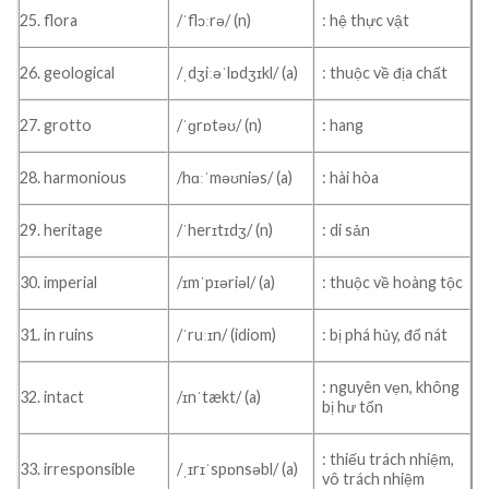
25. flora
/ˈflɔːrə/ (n)
: hệ thực vật
26. geological
/ˌdʒiːəˈlɒdʒɪkl/ (a)
: thuộc về địa chất
27. grotto
/ˈɡrɒtəʊ/ (n)
: hang
28. harmonious
/hɑːˈməʊniəs/ (a)
: hài hòa
29. heritage
/ˈherɪtɪdʒ/ (n)
: di sản
30. imperial
/ɪmˈpɪəriəl/ (a)
: thuộc về hoàng tộc
31. in ruins
/ˈruːɪn/ (idiom)
: bị phá hủy, đổ nát
: nguyên vẹn, không
32. intact
/ɪnˈtækt/ (a)
bị hư tổn
: thiếu trách nhiệm,
33. irresponsible
/ˌɪrɪˈspɒnsəbl/ (a)
vô trách nhiệm