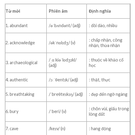
Từ mới
Phiên âm
Định nghĩa
1. abundant
/əˈbʌndənt/ (adj)
: dồi dào, nhiều
: chấp nhận, công
2. acknowledge
/əkˈnɒlɪdʒ/ (v)
nhận, thừa nhận
/ˌɑːkiəˈlɒdʒɪkl/
: thuộc về khảo cổ
3. archaeological
(adj)
học
4. authentic
/ɔːˈθentɪk/ (adj)
: thật, thực
5. breathtaking
/ˈbreθteɪkɪŋ/ (adj)
: đẹp đến ngỡ ngàng
: chôn vùi, giấu trong
6. bury
/ˈberi/ (v)
lòng đất
7. cave
/keɪv/ (n)
: hang động