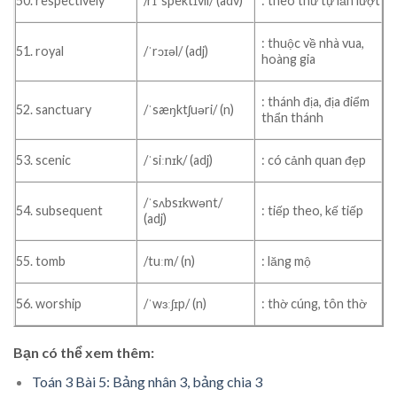
50. respectively
/rɪˈspektɪvli/ (adv)
: theo thứ tự lắn lượt
: thuộc về nhà vua,
51. royal
/ˈrɔɪəl/ (adj)
hoàng gia
: thánh địa, địa điểm
52. sanctuary
/ˈsæŋktʃuəri/ (n)
thẩn thánh
53. scenic
/ˈsiːnɪk/ (adj)
: có cảnh quan đẹp
/ˈsʌbsɪkwənt/
54. subsequent
: tiếp theo, kế tiếp
(adj)
55. tomb
/tuːm/ (n)
: lăng mộ
56. worship
/ˈwɜːʃɪp/ (n)
: thờ cúng, tôn thờ
Bạn có thể xem thêm:
Toán 3 Bài 5: Bảng nhân 3, bảng chia 3