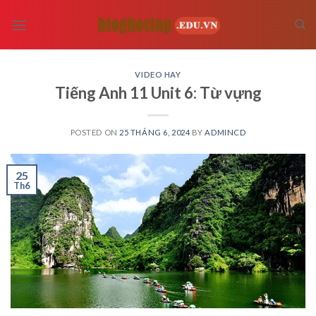
Skip
to
content
VIDEO HAY
Tiếng Anh 11 Unit 6: Từ vựng
POSTED ON
25 THÁNG 6, 2024
BY
ADMINCD
25
Th6