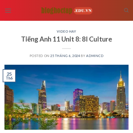
Skip
to
content
VIDEO HAY
Tiếng Anh 11 Unit 8: 8I Culture
POSTED ON
25 THÁNG 6, 2024
BY
ADMINCD
25
Th6