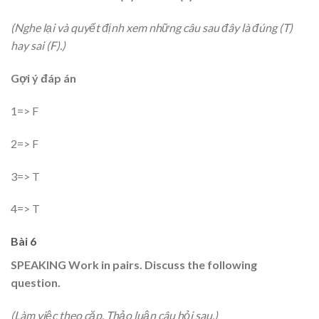
(Nghe lại và quyết định xem những câu sau đây là đúng (T)
hay sai (F).)
Gợi ý đáp án
1=> F
2=> F
3=> T
4=> T
Bài 6
SPEAKING Work in pairs. Discuss the following
question.
(Làm việc theo cặp. Thảo luận câu hỏi sau.)