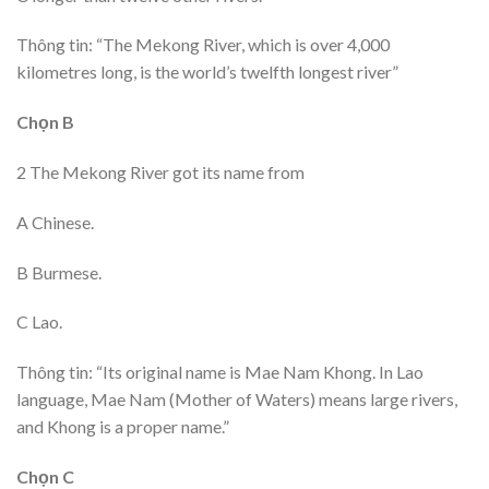
Thông tin: “The Mekong River, which is over 4,000
kilometres long, is the world’s twelfth longest river”
Chọn B
2 The Mekong River got its name from
A Chinese.
B Burmese.
C Lao.
Thông tin: “Its original name is Mae Nam Khong. In Lao
language, Mae Nam (Mother of Waters) means large rivers,
and Khong is a proper name.”
Chọn C