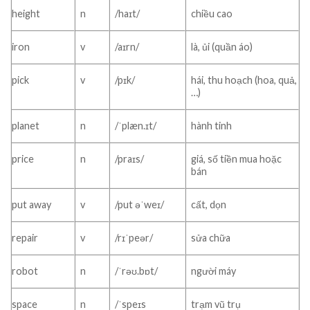
height
n
/haɪt/
chiều cao
iron
v
/aɪrn/
là, ủi (quần áo)
pick
v
/pɪk/
hái, thu hoạch (hoa, quả,
…)
planet
n
/ˈplæn.ɪt/
hành tinh
price
n
/praɪs/
giá, số tiền mua hoặc
bán
put away
v
/put əˈweɪ/
cất, dọn
repair
v
/rɪˈpeər/
sửa chữa
robot
n
/ˈrəʊ.bɒt/
người máy
space
n
/ˈspeɪs
trạm vũ trụ