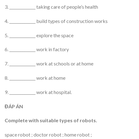
3. ______________ taking care of people’s health
4. ______________ build types of construction works
5. ______________ explore the space
6. ______________ work in factory
7. ______________ work at schools or at home
8. ______________ work at home
9. ______________ work at hospital.
ĐÁP ÁN
Complete with suitable types of robots.
space robot ; doctor robot ; home robot ;