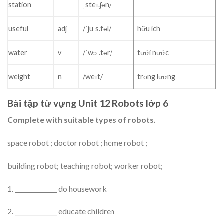
station
ˌsteɪ.ʃən/
useful
adj
/ˈjuːs.fəl/
hữu ích
water
v
/ˈwɔː.tər/
tưới nước
weight
n
/weɪt/
trọng lượng
Bài tập từ vựng Unit 12 Robots lớp 6
Complete with suitable types of robots.
space robot ; doctor robot ; home robot ;
building robot; teaching robot; worker robot;
1. ______________ do housework
2. ______________ educate children