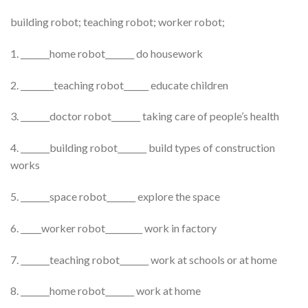
building robot; teaching robot; worker robot;
1. _______home robot_______ do housework
2. ________teaching robot______ educate children
3. _______doctor robot_______ taking care of people’s health
4. _______building robot_______ build types of construction
works
5. _______space robot_______ explore the space
6. _____worker robot_________ work in factory
7. _______teaching robot_______ work at schools or at home
8. _______home robot_______ work at home