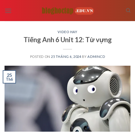
Skip
to
content
VIDEO HAY
Tiếng Anh 6 Unit 12: Từ vựng
POSTED ON
25 THÁNG 6, 2024
BY
ADMINCD
25
Th6