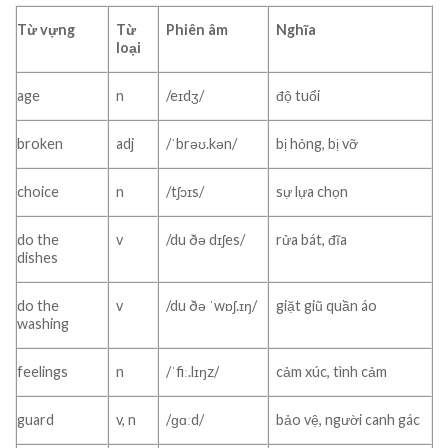
Từ vựng
Từ
Phiên âm
Nghĩa
loại
age
n
/eɪdʒ/
độ tuổi
broken
adj
/ˈbrəʊ.kən/
bị hỏng, bị vỡ
choice
n
/tʃɔɪs/
sự lựa chọn
do the
v
/du ðə dɪʃes/
rửa bát, đĩa
dishes
do the
v
/du ðə ˈwɒʃ.ɪŋ/
giặt giũ quần áo
washing
feelings
n
/ˈfiː.lɪŋz/
cảm xúc, tình cảm
guard
v, n
/ɡɑːd/
bảo vệ, người canh gác