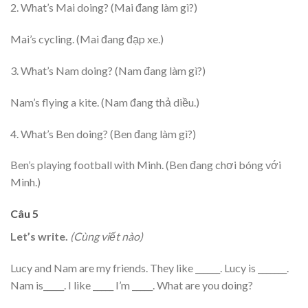
2. What’s Mai doing? (Mai đang làm gì?)
Mai’s cycling. (Mai đang đạp xe.)
3. What’s Nam doing? (Nam đang làm gì?)
Nam’s flying a kite. (Nam đang thả diều.)
4. What’s Ben doing? (Ben đang làm gì?)
Ben’s playing football with Minh. (Ben đang chơi bóng với
Minh.)
Câu 5
Let’s write.
(Cùng viết nào)
Lucy and Nam are my friends. They like ______. Lucy is _______.
Nam is_____. I like _____ I’m _____. What are you doing?