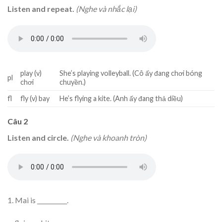
Listen and repeat.
(Nghe và nhắc lại)
play (v)
She’s playing volleyball. (Cô ấy đang chơi bóng
pl
chơi
chuyền.)
fl
fly (v) bay
He’s flying a kite. (Anh ấy đang thả diều)
Câu 2
Listen and circle.
(Nghe và khoanh tròn)
1. Mai is __________.