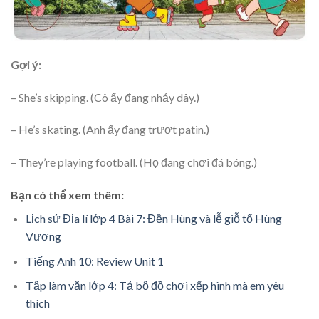
Gợi ý:
– She’s skipping. (Cô ấy đang nhảy dây.)
– He’s skating. (Anh ấy đang trượt patin.)
– They’re playing football. (Họ đang chơi đá bóng.)
Bạn có thể xem thêm:
Lịch sử Địa lí lớp 4 Bài 7: Đền Hùng và lễ giỗ tổ Hùng
Vương
Tiếng Anh 10: Review Unit 1
Tập làm văn lớp 4: Tả bộ đồ chơi xếp hình mà em yêu
thích