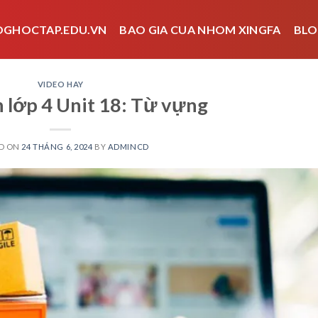
OGHOCTAP.EDU.VN
BAO GIA CUA NHOM XINGFA
BLO
VIDEO HAY
 lớp 4 Unit 18: Từ vựng
D ON
24 THÁNG 6, 2024
BY
ADMINCD