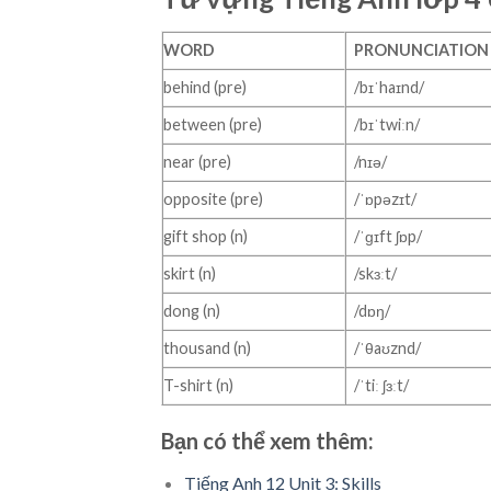
WORD
PRONUNCIATION
behind (pre)
/bɪˈhaɪnd/
between (pre)
/bɪˈtwiːn/
near (pre)
/nɪə/
opposite (pre)
/ˈɒpəzɪt/
gift shop (n)
/ˈɡɪft ʃɒp/
skirt (n)
/skɜːt/
dong (n)
/dɒŋ/
thousand (n)
/ˈθaʊznd/
T-shirt (n)
/ˈtiː ʃɜːt/
Bạn có thể xem thêm:
Tiếng Anh 12 Unit 3: Skills