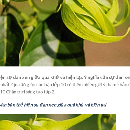
iện sự đan xen giữa quá khứ và hiện tại. Ý nghĩa của sự đan x
c nhất. Qua đó giúp các bạn lớp 10 có thêm nhiều gợi ý tham khảo 
 10 Chân trời sáng tạo tập 2.
văn bản thể hiện sự đan xen giữa quá khứ và hiện tại