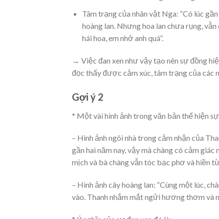
Tâm trạng của nhân vật Nga: “Có lúc gần
hoàng lan. Nhưng hoa lan chưa rụng, vẫn
hái hoa, em nhớ anh quá”.
→ Việc đan xen như vậy tạo nên sự đồng hiện
đọc thấy được cảm xúc, tâm trạng của các n
Gợi ý 2
* Một vài hình ảnh trong văn bản thể hiện sự
– Hình ảnh ngôi nhà trong cảm nhận của Tha
gần hai năm nay, vậy mà chàng có cảm giác n
mịch và bà chàng vẫn tóc bạc phơ và hiền từ.
– Hình ảnh cây hoàng lan: “Cùng một lúc, c
vào. Thanh nhắm mắt ngửi hương thơm và nh