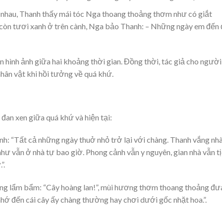
 nhau, Thanh thấy mái tóc Nga thoang thoảng thơm như có giắt
 còn tươi xanh ở trên cành, Nga bảo Thanh: – Những ngày em đến
 hình ảnh giữa hai khoảng thời gian. Đồng thời, tác giả cho người
hân vật khi hồi tưởng về quá khứ.
 đan xen giữa quá khứ và hiện tại:
nh: “Tất cả những ngày thuở nhỏ trở lại với chàng. Thanh vắng nh
hư vẫn ở nhà tự bao giờ. Phong cảnh vẫn y nguyên, gian nhà vẫn t
”.
hàng lẩm bẩm: “Cây hoàng lan!”, mùi hương thơm thoang thoảng đư
ớ đến cái cây ấy chàng thường hay chơi dưới gốc nhặt hoa.”.