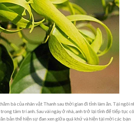
ăm bà của nhân vật Thanh sau thời gian đi tỉnh làm ăn. Tại ngôi n
ong tâm trí anh. Sau vài ngày ở nhà, anh trở lại tỉnh để tiếp tục c
văn bản thể hiện sự đan xen giữa quá khứ và hiện tại mời các bạn