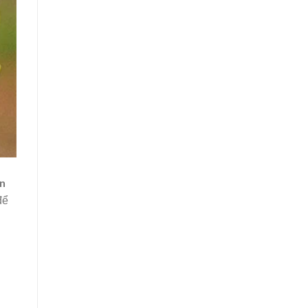
en
để