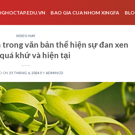
OGHOCTAP.EDU.VN
BAO GIA CUA NHOM XINGFA
BLO
VIDEO HAY
 trong văn bản thể hiện sự đan xen
quá khứ và hiện tại
D ON
25 THÁNG 6, 2024
BY
ADMINCD