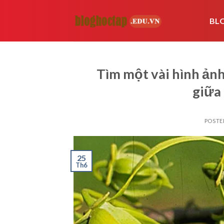
Skip
to
BL
content
Tìm một vài hình ảnh
giữa 
POSTE
25
Th6