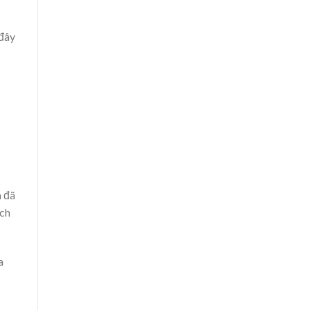
 đây
à đã
ịch
a