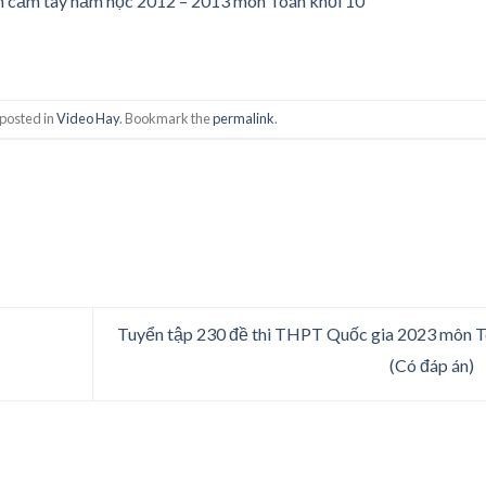
tính cầm tay năm học 2012 – 2013 môn Toán khối 10
 posted in
Video Hay
. Bookmark the
permalink
.
Tuyển tập 230 đề thi THPT Quốc gia 2023 môn 
(Có đáp án)