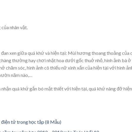
 của nhân vật.
ự đan xen giữa quá khứ và hiện tại: Mùi hương thoang thoảng của 
ây chàng thường hay chơi nhặt hoa dưới gốc thuở nhỏ, hình ảnh bà ở
ở chăm sóc, hình ảnh cô thiếu nữ xinh xắn của hiện tại với hình ản
 vườn năm nào,…
nhận quá khứ gắn bó mật thiết với hiện tại, quá khứ nâng đỡ hiện
ị điện tử trong học tập (8 Mẫu)