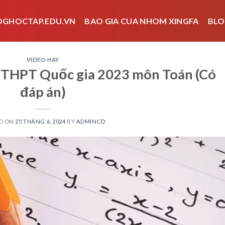
OGHOCTAP.EDU.VN
BAO GIA CUA NHOM XINGFA
BLO
VIDEO HAY
i THPT Quốc gia 2023 môn Toán (Có
đáp án)
D ON
25 THÁNG 6, 2024
BY
ADMINCD