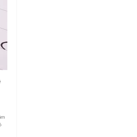
ề
tâm
ó