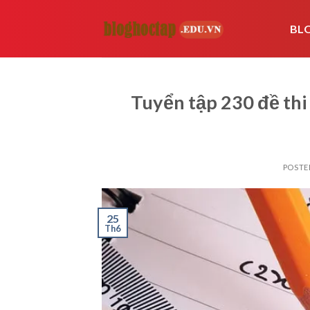
Skip
to
BL
content
Tuyển tập 230 đề th
POSTE
25
Th6