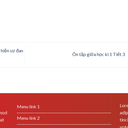
 hiện sự đan
Ôn tập giữa học kì 1 Tiết 3
Lore
Menu link 1
smod
adip
Menu link 2
rat
tinc
volu