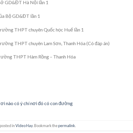
 Sở GD&ĐT Hà Nội lần 1
của Bộ GD&ĐT lần 1
trường THPT chuyên Quốc học Huế lần 1
trường THPT chuyên Lam Sơn, Thanh Hóa (Có đáp án)
 trường THPT Hàm Rồng – Thanh Hóa
ơi nào có ý chí nơi đó có con đường
 posted in
Video Hay
. Bookmark the
permalink
.