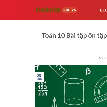
Skip
to
BL
content
Toán 10 Bài tập ôn tập
POSTE
25
Th6