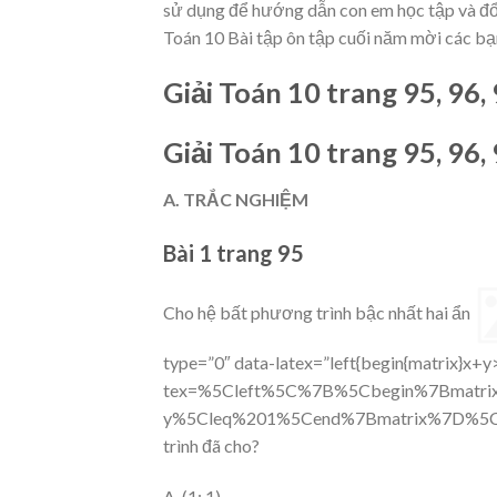
sử dụng để hướng dẫn con em học tập và đổi
Toán 10
Bài tập ôn tập cuối năm mời các bạ
Giải Toán 10 trang 95, 96,
Giải Toán 10 trang 95, 96,
A. TRẮC NGHIỆM
Bài 1 trang 95
Cho hệ bất phương trình bậc nhất hai ẩn
type=”0″ data-latex=”left{begin{matrix}x+y>2
tex=%5Cleft%5C%7B%5Cbegin%7Bmat
y%5Cleq%201%5Cend%7Bmatrix%7D%5Cright
trình đã cho?
A. (1; 1)