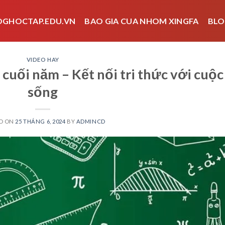
OGHOCTAP.EDU.VN
BAO GIA CUA NHOM XINGFA
BLO
VIDEO HAY
 cuối năm – Kết nối tri thức với cuộc
sống
D ON
25 THÁNG 6, 2024
BY
ADMINCD