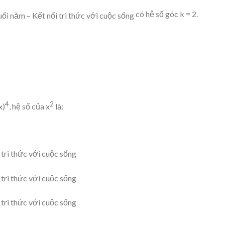
có hệ số góc k = 2.
4
2
x)
, hệ số của x
là: