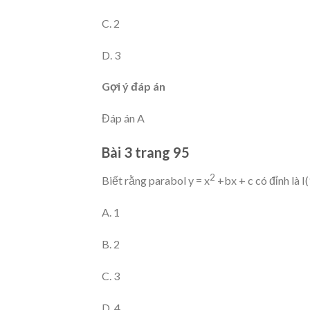
C. 2
D. 3
Gợi ý đáp án
Đáp án A
Bài 3 trang 95
2
Biết rằng parabol y = x
+bx + c có đỉnh là I(1
A. 1
B. 2
C. 3
D. 4.