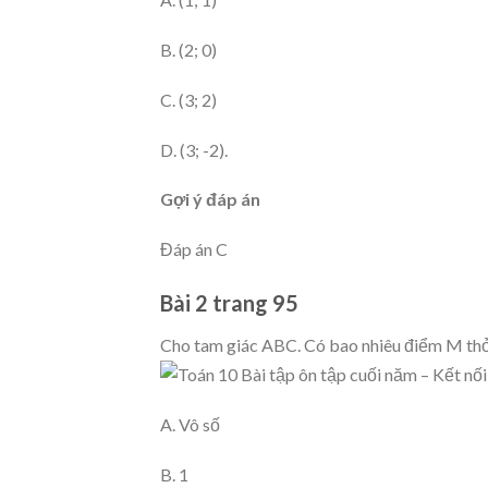
B. (2; 0)
C. (3; 2)
D. (3; -2).
Gợi ý đáp án
Đáp án C
Bài 2 trang 95
Cho tam giác ABC. Có bao nhiêu điểm M th
A. Vô số
B. 1