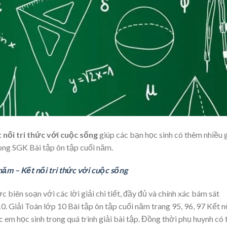
t nối tri thức với cuộc sống
giúp các bạn học sinh có thêm nhiều 
rong SGK Bài tập ôn tập cuối năm.
năm – Kết nối tri thức với cuộc sống
c biên soạn với các lời giải chi tiết, đầy đủ và chính xác bám sát
. Giải Toán lớp 10 Bài tập ôn tập cuối năm trang 95, 96, 97 Kết n
các em học sinh trong quá trình giải bài tập. Đồng thời phụ huynh có 