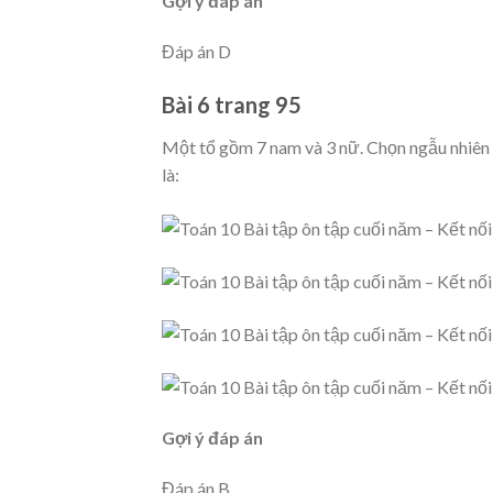
Gợi ý đáp án
Đáp án D
Bài 6 trang 95
Một tổ gồm 7 nam và 3 nữ. Chọn ngẫu nhiên 
là:
Gợi ý đáp án
Đáp án B