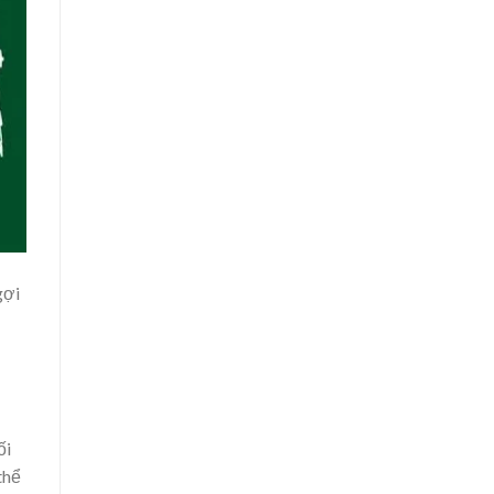
gợi
ối
thể