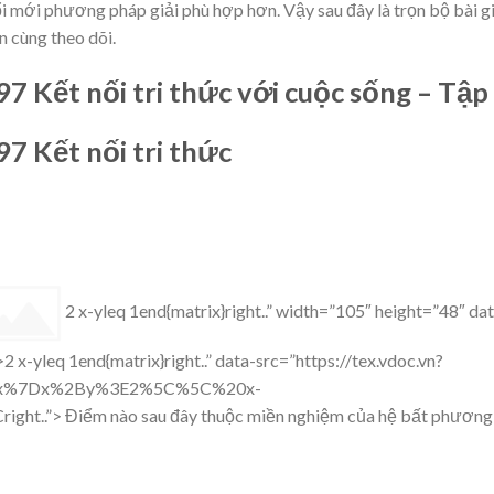
 mới phương pháp giải phù hợp hơn. Vậy sau đây là trọn bộ bài gi
n cùng theo dõi.
 97 Kết nối tri thức với cuộc sống – Tập
 97 Kết nối tri thức
2 x-yleq 1end{matrix}right..” width=”105″ height=”48″ da
 x-yleq 1end{matrix}right..” data-src=”https://tex.vdoc.vn?
rix%7Dx%2By%3E2%5C%5C%20x-
..”> Điểm nào sau đây thuộc miền nghiệm của hệ bất phương