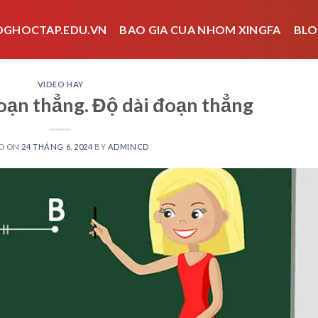
OGHOCTAP.EDU.VN
BAO GIA CUA NHOM XINGFA
BLO
VIDEO HAY
Đoạn thẳng. Độ dài đoạn thẳng
D ON
24 THÁNG 6, 2024
BY
ADMINCD