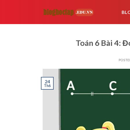
Skip
to
BL
content
Toán 6 Bài 4: 
POSTE
24
Th6