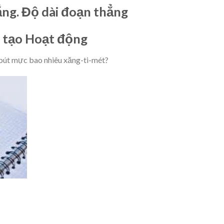
hẳng. Độ dài đoạn thẳng
g tạo Hoạt động
y bút mực bao nhiêu xăng-ti-mét?