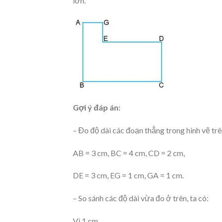
lớn.
Gợi ý đáp án:
– Đo độ dài các đoạn thẳng trong hình vẽ trê
AB = 3 cm, BC = 4 cm, CD = 2 cm,
DE = 3 cm, EG = 1 cm, GA = 1 cm.
– So sánh các độ dài vừa đo ở trên, ta có:
Vì 1 cm