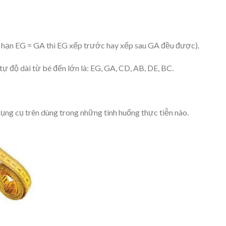
g hạn EG = GA thì EG xếp trước hay xếp sau GA đều được).
ự độ dài từ bé đến lớn là: EG, GA, CD, AB, DE, BC.
ụng cụ trên dùng trong những tình huống thực tiễn nào.