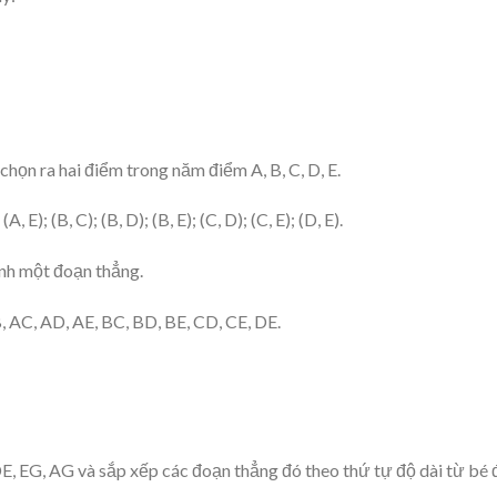
chọn ra hai điểm trong năm điểm A, B, C, D, E.
, E); (B, C); (B, D); (B, E); (C, D); (C, E); (D, E).
ành một đoạn thẳng.
, AC, AD, AE, BC, BD, BE, CD, CE, DE.
E, EG, AG và sắp xếp các đoạn thẳng đó theo thứ tự độ dài từ bé 