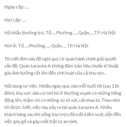
Ngày cấp: …
Nơi cấp: …
Hộ khẩu thường trú: Tổ…, Phường…., Quận…, TP. Hà Nội
Nơi ở: Tổ…, Phường…., Quận…, TP. Hà Nội
Tôi viết đơn này đề nghị quý cơ quan hành chính giải quyết
vấn đề: Quán karaoke A không đảm bảo tiêu chuẩn kĩ thuật
gây ảnh hưởng rất lớn đến sinh hoạt của cả khu vực.
Nội dung sự việc: Nhiều ngày qua, vào mỗi buổi tối (sau 11h
đêm), khu vực dân cư nơi tôi ở thường xuyên có những tiếng
động lớn, thậm chí có những vụ xô xát, cãi nhau to. Theo như
tôi được biết, việc này xảy ra tại quán karaoke A. Nhiều
khách hàng sau khi uống bia rượu đã mất kiểm soát, dẫn đến
việc gây gổ và gây mất trật tự an ninh.