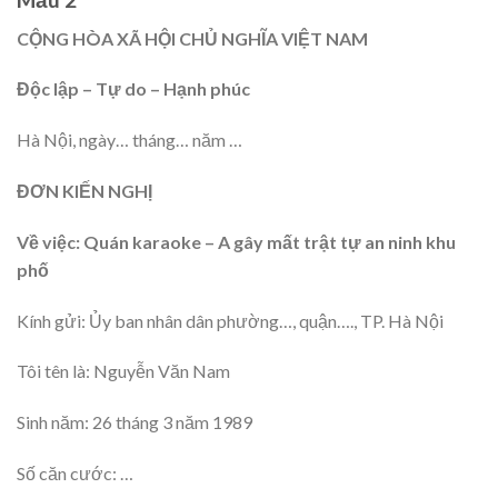
CỘNG HÒA XÃ HỘI CHỦ NGHĨA VIỆT NAM
Độc lập – Tự do – Hạnh phúc
Hà Nội, ngày… tháng… năm …
ĐƠN KIẾN NGHỊ
Về việc: Quán karaoke – A gây mất trật tự an ninh khu
phố
Kính gửi: Ủy ban nhân dân phường…, quận…., TP. Hà Nội
Tôi tên là: Nguyễn Văn Nam
Sinh năm: 26 tháng 3 năm 1989
Số căn cước: …