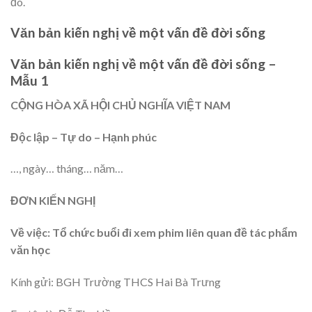
đó.
Văn bản kiến nghị về một vấn đề đời sống
Văn bản kiến nghị về một vấn đề đời sống –
Mẫu 1
CỘNG HÒA XÃ HỘI CHỦ NGHĨA VIỆT NAM
Độc lập – Tự do – Hạnh phúc
…, ngày… tháng… năm…
ĐƠN KIẾN NGHỊ
Về việc: Tổ chức buổi đi xem phim liên quan đề tác phẩm
văn học
Kính gửi: BGH Trường THCS Hai Bà Trưng