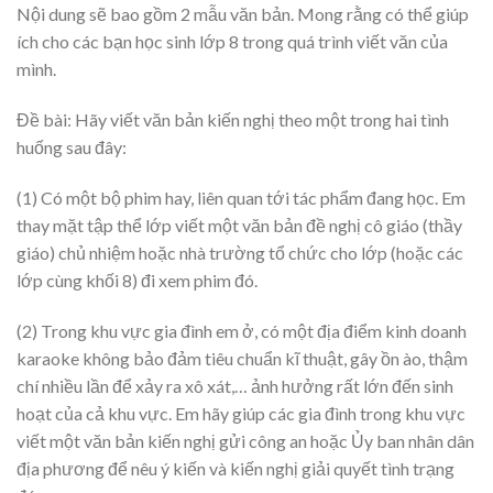
Nội dung sẽ bao gồm 2 mẫu văn bản. Mong rằng có thể giúp
ích cho các bạn học sinh lớp 8 trong quá trình viết văn của
mình.
Đề bài: Hãy viết văn bản kiến nghị theo một trong hai tình
huống sau đây:
(1) Có một bộ phim hay, liên quan tới tác phẩm đang học. Em
thay mặt tập thể lớp viết một văn bản đề nghị cô giáo (thầy
giáo) chủ nhiệm hoặc nhà trường tổ chức cho lớp (hoặc các
lớp cùng khối 8) đi xem phim đó.
(2) Trong khu vực gia đình em ở, có một địa điểm kinh doanh
karaoke không bảo đảm tiêu chuẩn kĩ thuật, gây ồn ào, thậm
chí nhiều lần để xảy ra xô xát,… ảnh hưởng rất lớn đến sinh
hoạt của cả khu vực. Em hãy giúp các gia đình trong khu vực
viết một văn bản kiến nghị gửi công an hoặc Ủy ban nhân dân
địa phương để nêu ý kiến và kiến nghị giải quyết tình trạng