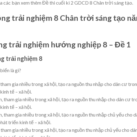
ra các bạn xem thêm Đề thi cuối kì 2 GDCD 8 Chân trời sáng tạo.
động trải nghiệm 8 Chân trời sáng tạo n
ộng trải nghiệm hướng nghiệp 8 – Đề 1
ng trải nghiệm 8
biến là gì?
ham gia nhiều trong xã hội, tạo ra nguồn thu nhập cho dân cư tro
inh tế – xã hội.
 tham gia nhiều trong xã hội, tạo ra nguồn thu nhập cho dân cư tr
inh tế – xã hội.
 tham gia nhiều trong xã hội, tạo ra nguồn thu nhập chủ yếu cho d
t triển kinh tế – xã hội.
ham gia nhiều trong xã hội, tạo ra nguồn thu nhập chủ yếu cho dâ