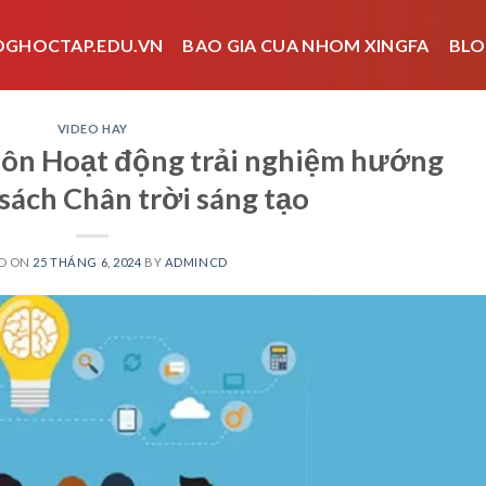
OGHOCTAP.EDU.VN
BAO GIA CUA NHOM XINGFA
BLO
VIDEO HAY
 môn Hoạt động trải nghiệm hướng
sách Chân trời sáng tạo
D ON
25 THÁNG 6, 2024
BY
ADMINCD