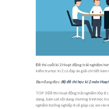
Đề thi cuối kì 2 Hoạt động trải nghiệm h
kiểm tra học kì 2 có đáp án giải chi tiết kèm
Bạn đang đọc:
Bộ đề thi học kì 2 môn Hoạt
TOP 3 Đề thi Hoạt động trải nghiệm lớp 8 cu
dạng, bám sát nội dung chương trình học tro
nghiệm hướng nghiệp 8 sẽ giúp các em rèn l