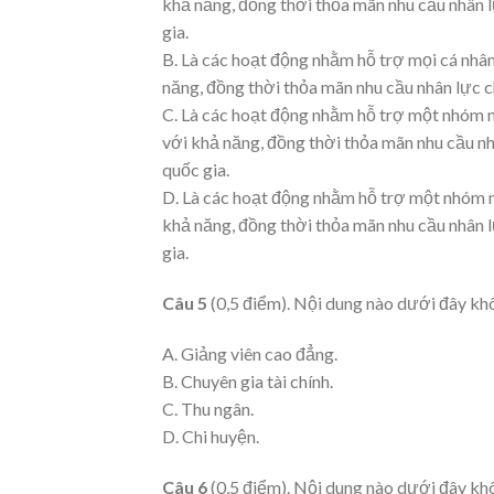
khả năng, đồng thời thỏa mãn nhu cầu nhân 
gia.
B. Là các hoạt động nhằm hỗ trợ mọi cá nhâ
năng, đồng thời thỏa mãn nhu cầu nhân lực c
C. Là các hoạt động nhằm hỗ trợ một nhóm 
với khả năng, đồng thời thỏa mãn nhu cầu nh
quốc gia.
D. Là các hoạt động nhằm hỗ trợ một nhóm n
khả năng, đồng thời thỏa mãn nhu cầu nhân 
gia.
Câu 5
(0,5 điểm). Nội dung nào dưới đây khô
A. Giảng viên cao đẳng.
B. Chuyên gia tài chính.
C. Thu ngân.
D. Chi huyện.
Câu 6
(0,5 điểm). Nội dung nào dưới đây khô