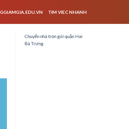
GGIAMGIA.EDU.VN
TIM VIEC NHANH
Chuyển nhà trọn gói quận Hai
Bà Trưng