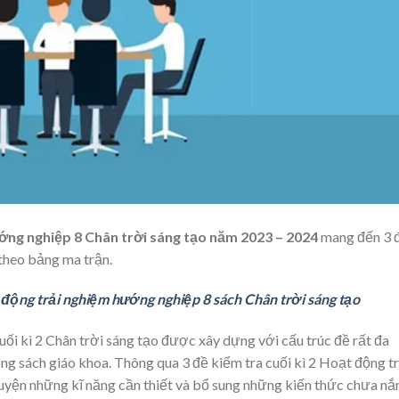
ướng nghiệp 8 Chân trời sáng tạo năm 2023 – 2024
mang đến 3 
 theo bảng ma trận.
 động trải nghiệm hướng nghiệp 8 sách Chân trời sáng tạo
ối kì 2 Chân trời sáng tạo được xây dựng với cấu trúc đề rất đa
ng sách giáo khoa. Thông qua 3 đề kiểm tra cuối kì 2 Hoạt động tr
uyện những kĩ năng cần thiết và bổ sung những kiến thức chưa n