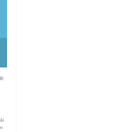
đề
ải
ắm