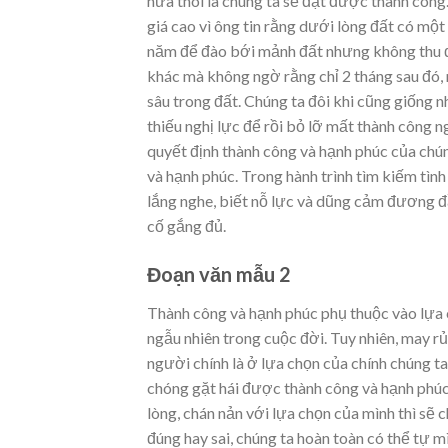
nữa thôi là chúng ta sẽ đạt được thành côn
giá cao vì ông tin rằng dưới lòng đất có mộ
năm để đào bới mảnh đất nhưng không thu đư
khác mà không ngờ rằng chỉ 2 tháng sau đó
sâu trong đất. Chúng ta đôi khi cũng giống n
thiếu nghị lực để rồi bỏ lỡ mất thành công n
quyết định thành công và hạnh phúc của chún
và hạnh phúc. Trong hành trình tìm kiếm tình
lắng nghe, biết nỗ lực và dũng cảm đương đ
cố gắng đủ.
Đoạn văn mẫu 2
Thành công và hạnh phúc phụ thuộc vào lựa ch
ngẫu nhiên trong cuộc đời. Tuy nhiên, may rủi kh
người chính là ở lựa chọn của chính chúng 
chóng gặt hái được thành công và hạnh phú
lòng, chán nản với lựa chọn của mình thì sẽ
đúng hay sai, chúng ta hoàn toàn có thể tự m