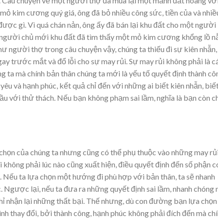
g. Câu chuyện về một người thợ đã mua lại một mảnh đất hoang vớ
t mỏ kim cương quý giá, ông đã bỏ nhiều công sức, tiền của và nhiề
ợc gì. Vì quá chán nản, ông ấy đã bán lại khu đất cho một người
, người chủ mới khu đất đã tìm thấy một mỏ kim cương khổng lồ 
hư người thợ trong câu chuyện vậy, chúng ta thiếu đi sự kiên nhẫn,
gay trước mắt và đổ lỗi cho sự may rủi. Sự may rủi không phải là c
g ta mà chính bản thân chúng ta mới là yếu tố quyết định thành cô
 yêu và hạnh phúc, kết quả chỉ đến với những ai biết kiên nhẫn, biế
ầu với thử thách. Nếu bạn không phạm sai lầm, nghĩa là bạn còn 
ọn của chúng ta nhưng cũng có thể phụ thuộc vào những may rủ
ông phải lúc nào cũng xuất hiện, điều quyết định đến số phận 
ta. Nếu ta lựa chọn một hướng đi phù hợp với bản thân, ta sẽ nhanh
c. Ngược lại, nếu ta đưa ra những quyết định sai lầm, nhanh chóng 
 chỉ nhận lại những thất bại. Thế nhưng, dù con đường bạn lựa chọn 
ình thay đổi, bởi thành công, hạnh phúc không phải đích đến mà chi