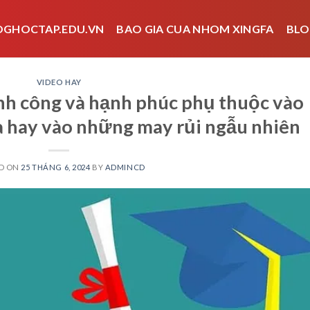
OGHOCTAP.EDU.VN
BAO GIA CUA NHOM XINGFA
BLO
VIDEO HAY
nh công và hạnh phúc phụ thuộc vào
a hay vào những may rủi ngẫu nhiên
D ON
25 THÁNG 6, 2024
BY
ADMINCD