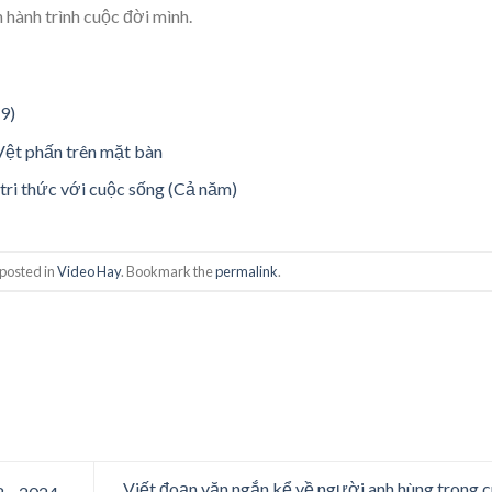
 hành trình cuộc đời mình.
9)
Vệt phấn trên mặt bàn
 tri thức với cuộc sống (Cả năm)
 posted in
Video Hay
. Bookmark the
permalink
.
Viết đoạn văn ngắn kể về người anh hùng trong 