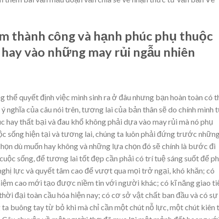
m t
hành công và hạnh phúc phụ thuộc
a hay vào những may rủi ngẫu nhiên
g thể quyết định việc mình sinh ra ở đâu nhưng bạn hoàn toàn có t
 nghĩa của câu nói trên, tương lai của bản thân sẽ do chính mình 
úc hay thất bại và đau khổ không phải dựa vào may rủi mà nó phụ
ộc sống hiện tại và tương lai, chúng ta luôn phải đứng trước nhữn
chọn dù muốn hay không và những lựa chọn đó sẽ chính là bước đi
cuộc sống, để tương lai tốt đẹp cần phải có trí tuệ sáng suốt để p
, nghị lực và quyết tâm cao để vượt qua mọi trở ngại, khó khăn; có
hiệm cao mới tạo được niềm tin với người khác; có kĩ năng giao t
thời đại toàn cầu hóa hiện nay; có cơ sở vật chất ban đầu và có sự
ta buông tay từ bỏ khi mà chỉ cần một chút nỗ lực, một chút kiên t