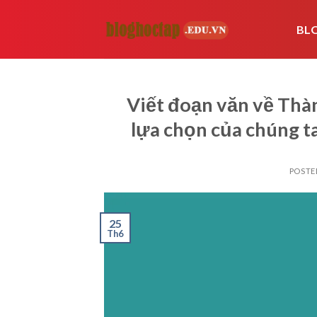
Skip
to
BL
content
Viết đoạn văn về Thà
lựa chọn của chúng t
POSTE
25
Th6