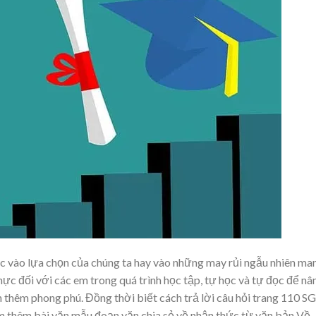
c vào lựa chọn của chúng ta hay vào những may rủi ngẫu nhiên ma
thực đối với các em trong quá trình học tập, tự học và tự đọc để nâ
thêm phong phú. Đồng thời biết cách trả lời câu hỏi trang 110 S
m thêm bài văn mẫu đoạn văn chia sẻ về nhận thức từ văn bản Về