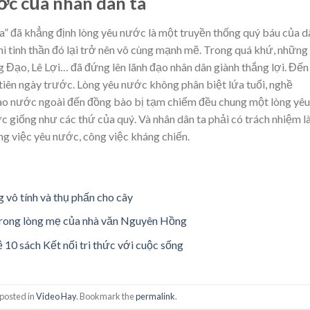
ớc của nhân dân ta
a” đã khẳng định lòng yêu nước là một truyền thống quý báu của d
hì tinh thần đó lại trở nên vô cùng mạnh mẽ. Trong quá khứ, những 
 Đạo, Lê Lợi… đã đứng lên lãnh đạo nhân dân giành thắng lợi. Đến
 tiên ngày trước. Lòng yêu nước không phân biệt lứa tuổi, nghề
 bào nước ngoài đến đồng bào bị tạm chiếm đều chung một lòng yêu
ớc giống như các thứ của quý. Và nhân dân ta phải có trách nhiệm 
ng việc yêu nước, công việc kháng chiến.
 vô tính và thụ phấn cho cây
Trong lòng mẹ của nhà văn Nguyên Hồng
10 sách Kết nối tri thức với cuộc sống
 posted in
Video Hay
. Bookmark the
permalink
.