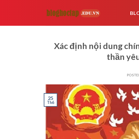
Skip
to
BL
content
Xác định nội dung chí
thần yê
POSTE
25
Th6