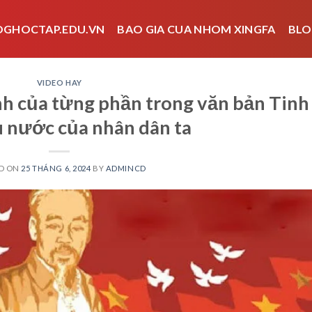
OGHOCTAP.EDU.VN
BAO GIA CUA NHOM XINGFA
BLO
VIDEO HAY
nh của từng phần trong văn bản Tinh
u nước của nhân dân ta
D ON
25 THÁNG 6, 2024
BY
ADMINCD