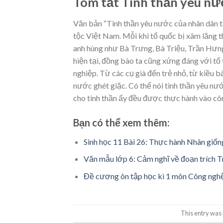
Tóm tắt Tinh thần yêu nư
Văn bản “Tinh thần yêu nước của nhân dân t
tộc Việt Nam. Mỗi khi tổ quốc bị xâm lăng t
anh hùng như Bà Trưng, Bà Triệu, Trần Hưng
hiện tại, đồng bào ta cũng xứng đáng với tổ
nghiệp. Từ các cụ già đến trẻ nhỏ, từ kiều
nước ghét giặc. Có thể nói tinh thần yêu nư
cho tinh thần ấy đều được thực hành vào cô
Bạn có thể xem thêm:
Sinh học 11 Bài 26: Thực hành Nhân giống
Văn mẫu lớp 6: Cảm nghĩ về đoạn trích 
Đề cương ôn tập học kì 1 môn Công nghệ 
This entry was