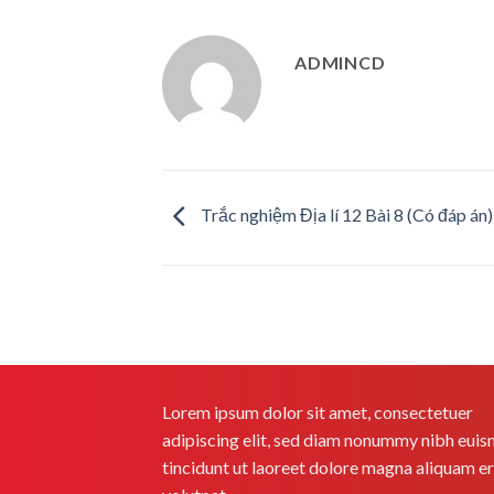
ADMINCD
Trắc nghiệm Địa lí 12 Bài 8 (Có đáp án)
Lorem ipsum dolor sit amet, consectetuer
adipiscing elit, sed diam nonummy nibh eui
tincidunt ut laoreet dolore magna aliquam e