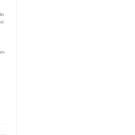
ân
vị
làm