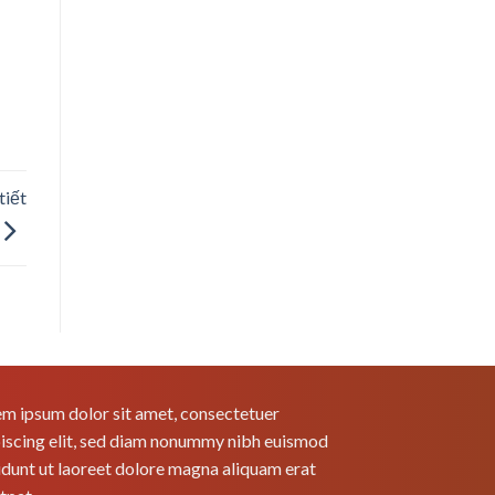
tiết
m ipsum dolor sit amet, consectetuer
iscing elit, sed diam nonummy nibh euismod
idunt ut laoreet dolore magna aliquam erat