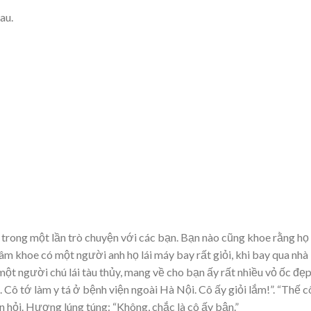
au.
trong một lần trò chuyện với các bạn. Bạn nào cũng khoe rằng họ
Tâm khoe có một người anh họ lái máy bay rất giỏi, khi bay qua nhà
ột người chú lái tàu thủy, mang về cho bạn ấy rất nhiều vỏ ốc đẹp
 Cô tớ làm y tá ở bệnh viện ngoài Hà Nội. Cô ấy giỏi lắm!”. “Thế c
n hỏi. Hương lúng túng: “Không, chắc là cô ấy bận.”