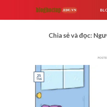
Skip
to
BL
content
Chia sẻ và đọc: Ngư
POSTE
25
Th6