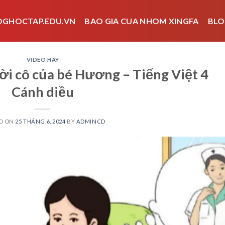
OGHOCTAP.EDU.VN
BAO GIA CUA NHOM XINGFA
BLO
VIDEO HAY
ời cô của bé Hương – Tiếng Việt 4
Cánh diều
D ON
25 THÁNG 6, 2024
BY
ADMINCD