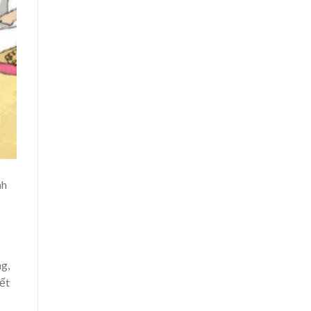
nh
g,
ết