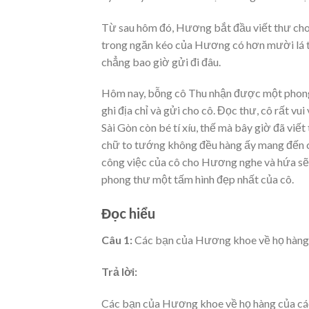
Từ sau hôm đó, Hương bắt đầu viết thư cho 
trong ngăn kéo của Hương có hơn mười lá t
chẳng bao giờ gửi đi đâu.
Hôm nay, bỗng cô Thu nhận được một phong
ghi địa chỉ và gửi cho cô. Đọc thư, cô rất 
Sài Gòn còn bé tí xíu, thế mà bây giờ đã viết
chữ to tướng không đều hàng ấy mang đến ch
công việc của cô cho Hương nghe và hứa sẽ
phong thư một tấm hình đẹp nhất của cô.
Đọc hiểu
Câu 1:
Các bạn của Hương khoe về họ hàng
Trả lời:
Các bạn của Hương khoe về họ hàng của các b