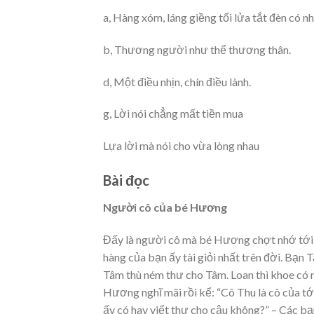
a, Hàng xóm, láng giềng tối lửa tắt đèn có nh
b, Thương người như thể thương thân.
d, Một điều nhịn, chín điều lành.
g, Lời nói chẳng mất tiền mua
Lựa lời mà nói cho vừa lòng nhau
Bài đọc
Người cô của bé Hương
Đấy là người cô mà bé Hương chợt nhớ tới 
hàng của bạn ấy tài giỏi nhất trên đời. Bạn 
Tâm thù ném thư cho Tâm. Loan thì khoe có m
Hương nghĩ mãi rồi kể: “Cô Thu là cô của tớ.
ấy có hay viết thư cho cậu không?” – Các bạ