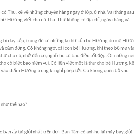
cô Thu, kể về những chuyện hàng ngày ở lớp, ở nhà. Vài tháng sau
hư Hương viết cho cô Thu. Thư không có địa chỉ, ngày tháng và
 bì dày cộp, trong đó có những lá thư của bé Hương do mẹ Hươ
vui và cảm động. Cô không ngờ, cái con bé Hương, khi theo bố mẹ và
 thư cho cô, nhớ đến cô, nghĩ cho cô bao điều tốt đẹp. Ôi, những né
o cô biết bao niềm vui. Cô liền viết một lá thư cho bé Hương, k
 vào thăm Hương trong kì nghỉ phép tới. Cô không quên bỏ vào
 như thế nào?
ạn ấy tài giỏi nhất trên đời. Bạn Tâm có anh họ lái máy bay giỏi