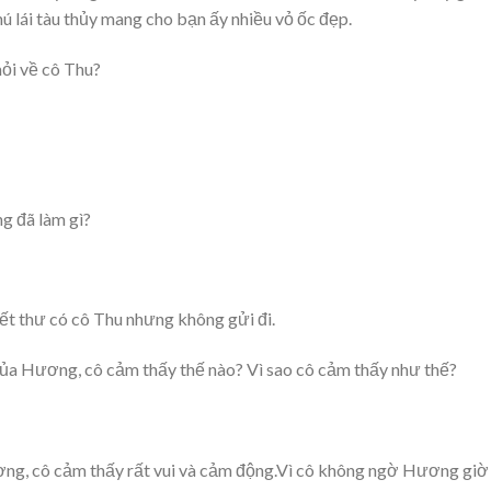
ú lái tàu thủy mang cho bạn ấy nhiều vỏ ốc đẹp.
hỏi về cô Thu?
g đã làm gì?
ết thư có cô Thu nhưng không gửi đi.
ủa Hương, cô cảm thấy thế nào? Vì sao cô cảm thấy như thế?
ng, cô cảm thấy rất vui và cảm động.Vì cô không ngờ Hương giờ