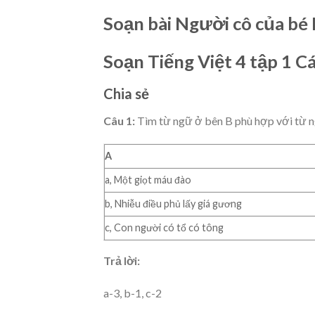
Soạn bài Người cô của bé
Soạn Tiếng Việt 4 tập 1 Cá
Chia sẻ
Câu 1:
Tìm từ ngữ ở bên B phù hợp với từ ng
A
a, Một giọt máu đào
b, Nhiễu điều phủ lấy giá gương
c, Con người có tổ có tông
Trả lời:
a-3, b-1, c-2